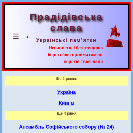
Прадідівська
слава
☰
Українські пам’ятки
Ненавистю і безоглядною
боротьбою прийматимеш
ворогів твоєї нації
Ще 1 рівень
Україна
Київ м
Ще 4 рівня
Ансамбль Софійського собору (№ 24)