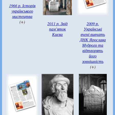
1966 р. Історія
українського
мистецтва
(+)
2011 р. Звід
2009 р.
пам’яток
Українські
Києва
вчені вивчать
ДНК Ярослава
Мудрого та
відтворять
його
зовнішність
(+)