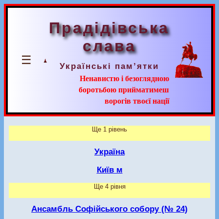
Прадідівська
слава
☰
Українські пам’ятки
Ненавистю і безоглядною
боротьбою прийматимеш
ворогів твоєї нації
Ще 1 рівень
Україна
Київ м
Ще 4 рівня
Ансамбль Софійського собору (№ 24)