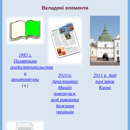
Вкладені елементи
1983 г.
Памятники
градостроительства
и
2010 р.
2011 р. Звід
архитектуры
Архістратиг
пам’яток
(+)
Михаїл
Києва
повернувся,
щоб виконати
бажання
українців