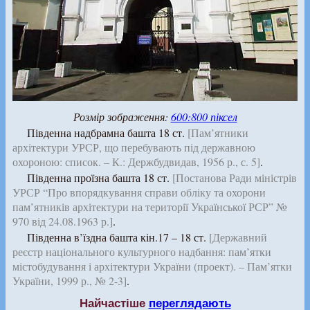
Розмір зображення:
600:800 піксел
Південна надбрамна башта 18 ст.
[Пам’ятники
архітектури УРСР, що перебувають під державною
охороною: список. – К.: Держбудвидав, 1956 р., с. 5]
.
Південна проїзна башта 18 ст.
[Постанова Ради міністрів
УРСР “Про впорядкування справи обліку та охорони
пам’ятників архітектури на території Української РСР” №
970 від 24.08.1963 р.]
.
Південна в’їздна башта кін.17 – 18 ст.
[Державний
реєстр національного культурного надбання: пам’ятки
містобудування і архітектури України (проект). – Пам’ятки
України, 1999 р., № 2-3]
.
Найчастіше
переглядають