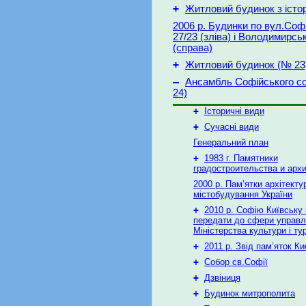
+
Житловий будинок з істо
2006 р. Будинки по вул.Софі
27/23 (зліва) і Володимирськ
(справа)
+
Житловий будинок (№ 23
–
Ансамбль Софійського с
24)
+
Історичні види
+
Сучасні види
Генеральний план
+
1983 г. Памятники
градостроительства и арх
2000 р. Пам’ятки архітекту
містобудування України
+
2010 р. Софію Київську
передати до сфери управл
Міністерства культури і ту
+
2011 р. Звід пам’яток К
+
Собор св.Софії
+
Дзвіниця
+
Будинок митрополита