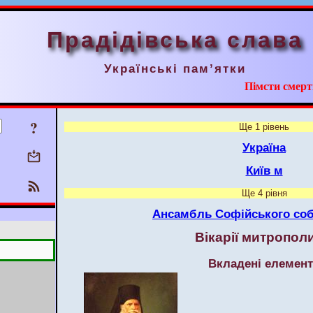
Прадідівська слава
Українські пам’ятки
Пімсти смерт
?
Ще 1 рівень
Україна
Київ м
Ще 4 рівня
Ансамбль Софійського соб
Вікарії митрополи
Вкладені елемен