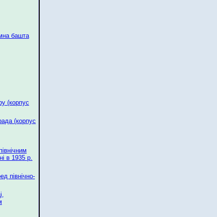
мна башта
у (корпус
ада (корпус
північним
і в 1935 р.
ед північно-
і,
м