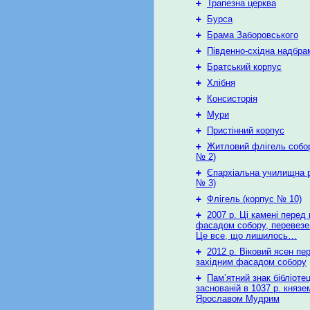
+
Трапезна церква
+
Бурса
+
Брама Заборовського
+
Південно-східна надбра
+
Братський корпус
+
Хлібня
+
Консисторія
+
Мури
+
Пристінний корпус
+
Житловий флігель собор
№ 2)
+
Єпархіальна училищна р
№ 3)
+
Флігель (корпус № 10)
+
2007 р. Ці камені перед 
фасадом собору, перевезен
Це все, що лишилось…
+
2012 р. Віковий ясен пер
західним фасадом собору
+
Пам’ятний знак бібліотец
заснованій в 1037 р. князе
Ярославом Мудрим