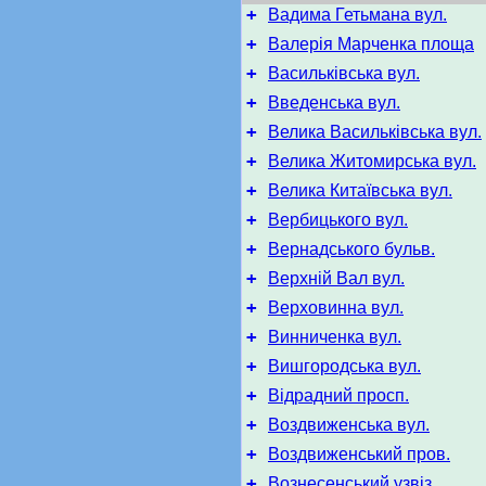
+
Вадима Гетьмана вул.
+
Валерія Марченка площа
+
Васильківська вул.
+
Введенська вул.
+
Велика Васильківська вул.
+
Велика Житомирська вул.
+
Велика Китаївська вул.
+
Вербицького вул.
+
Вернадського бульв.
+
Верхній Вал вул.
+
Верховинна вул.
+
Винниченка вул.
+
Вишгородська вул.
+
Відрадний просп.
+
Воздвиженська вул.
+
Воздвиженський пров.
+
Вознесенський узвіз