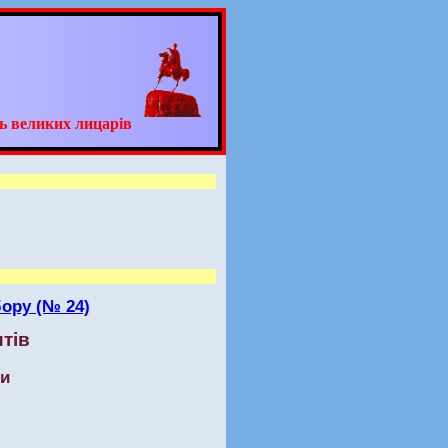
ь великих лицарів
ору (№ 24)
тів
ти