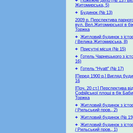
+
Пожежне депо (№ 13 / Ве
Житомирська, 5)
+
Будинок (№ 13)
2009 р. Перспектива парного
вул. Вел.Житомирської в бі
Торжка
+
Житловий будинок з істо
/ Велика Житомирська, 8)
+
Присутні місця (№ 15)
+
Готель Чарнецького з іст
16)
+
Готель “Hyatt” (№ 17)
[Перед 1900 р.] Вигляд буди
16
[Поч. 20 ст.] Перспектива ві
Софійської площі в бік Баб
Торжка
+
Житловий будинок з істо
/ Рильський пров., 2)
+
Житловий будинок (№ 19
+
Житловий будинок з істо
/ Рильський пров., 1)