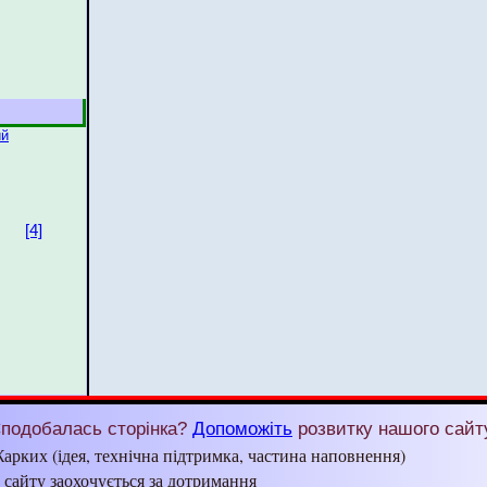
ий
[4]
подобалась сторінка?
Допоможіть
розвитку нашого сайт
арких (ідея, технічна підтримка, частина наповнення)
з сайту заохочується за дотримання