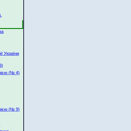
.
ва
ії України
3)
рією (№ 4)
рією (№ 9)
)