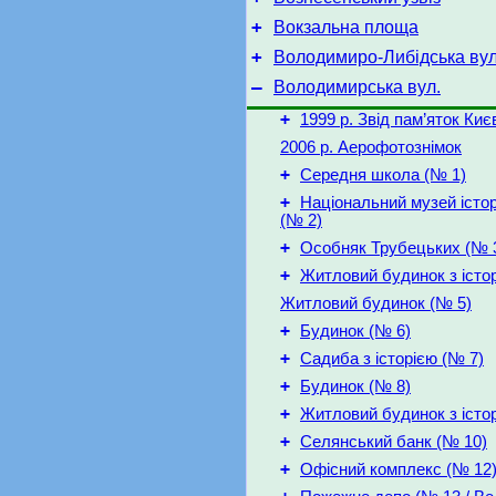
+
Вокзальна площа
+
Володимиро-Либідська вул
–
Володимирська вул.
+
1999 р. Звід пам’яток Киє
2006 р. Аерофотознімок
+
Середня школа (№ 1)
+
Національний музей істор
(№ 2)
+
Особняк Трубецьких (№ 
+
Житловий будинок з істо
Житловий будинок (№ 5)
+
Будинок (№ 6)
+
Садиба з історією (№ 7)
+
Будинок (№ 8)
+
Житловий будинок з істо
+
Селянський банк (№ 10)
+
Офісний комплекс (№ 12