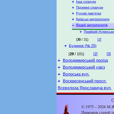
+
Інші споруди
+
Підземні споруди
+
Рухомі пам’ятки
+
Київські митрополити
–
Вікарії митрополитів
+
Порфірій Успенськ
(
30
/ 31)
[2]
+
Будинок (№ 25)
(
29
/ 101)
[2]
[3]
+
Володимирський проїзд
+
Володимирський узвіз
+
Волоська вул.
+
Воскресенський просп.
Всеволода Ярославича вул.
С
© 1975 – 2026 М.Ж
Передрук статей і