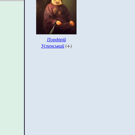
Порфірій
Успенський
(+)