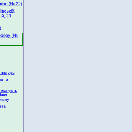
рією (№ 22)
ївській,
ій, 23
)
обору (№
итектуры
ри та
 планують
іння
ризму
иєва