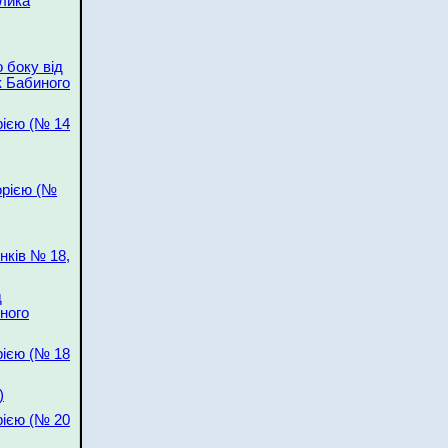
лика
 боку від
к Бабиного
рією (№ 14
орією (№
нків № 18,
д
иного
рією (№ 18
)
рією (№ 20