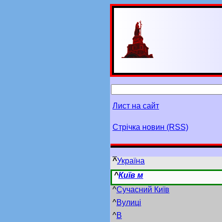
Лист на сайт
Стрічка новин (RSS)
^
Україна
^
Київ м
^
Сучасний Київ
^
Вулиці
^
В