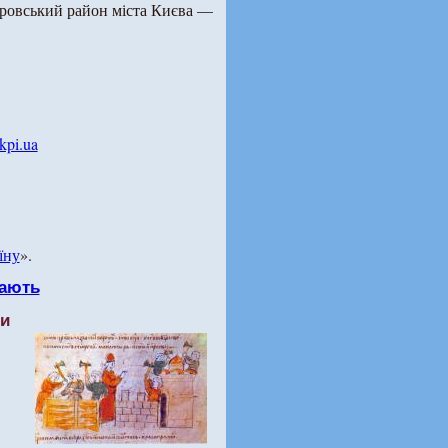
тровський район міста Києва —
kpi.ua
їну
».
ають
ти