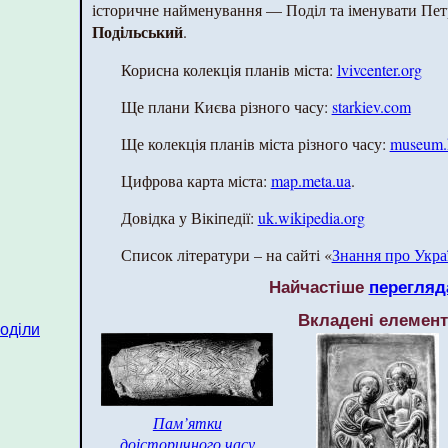
історичне найменування — Поділ та іменувати Пе
Подільський
.
Корисна колекція планів міста:
lvivcenter.org
Ще плани Києва різного часу:
starkiev.com
Ще колекція планів міста різного часу:
museum.
Цифрова карта міста:
map.meta.ua
.
Довідка у Вікіпедії:
uk.wikipedia.org
Список літератури – на сайті «
Знання про Укра
Найчастіше
перегляд
Вкладені елемен
поділи
Пам’ятки
доісторичного часу