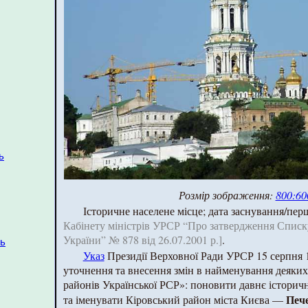
ь
Розмір зображення:
800:60
Історичне населене місце; дата заснування/перш
Кабінету міністрів УРСР “Про затвердження Списк
України” № 878 від 26.07.2001 р.]
.
ть
Указ
Президії Верховної Ради УРСР 15 серпня 
уточнення та внесення змін в найменування деяких 
районів Української РСР»: поновити давнє істори
Печ
та іменувати Кіровський район міста Києва —