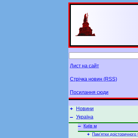
Лист на сайт
Стрічка новин (RSS)
Посилання сюди
+
Новини
–
Україна
–
Київ м
+
Пам’ятки доісторичного