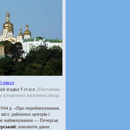
0 піксел
ої згадки 5 ст.н.е.
[Постанова
у історичних населених місць
1944 р. «Про перейменування,
міст, районних центрів і
чне найменування — Печерськ
ерський
; поновити давнє