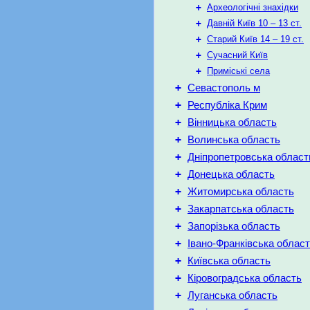
+
Археологічні знахідки
+
Давній Київ 10 – 13 ст.
+
Старий Київ 14 – 19 ст.
+
Сучасний Київ
+
Приміські села
+
Севастополь м
+
Республіка Крим
+
Вінницька область
+
Волинська область
+
Дніпропетровська област
+
Донецька область
+
Житомирська область
+
Закарпатська область
+
Запорізька область
+
Івано-Франківська облас
+
Київська область
+
Кіровоградська область
+
Луганська область