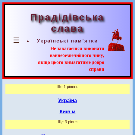
Прадідівська
слава
☰
Українські пам’ятки
Не завагаєшся виконати
найнебезпечнішого чину,
якщо цього вимагатиме добро
справи
Ще 1 рівень
Україна
Київ м
Ще 3 рівня