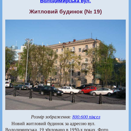
Володимирська вул.
Житловий будинок (№ 19)
Розмір зображення:
800:600 піксел
Новий житловий будинок за адресою вул.
Володимирська, 19 збудовано в 1950-х роках. Фото