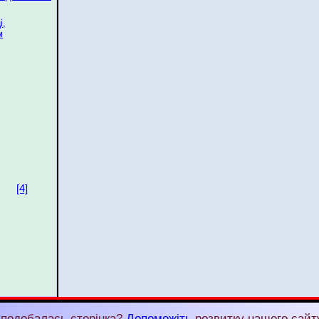
і,
м
[4]
подобалась сторінка?
Допоможіть
розвитку нашого сайт