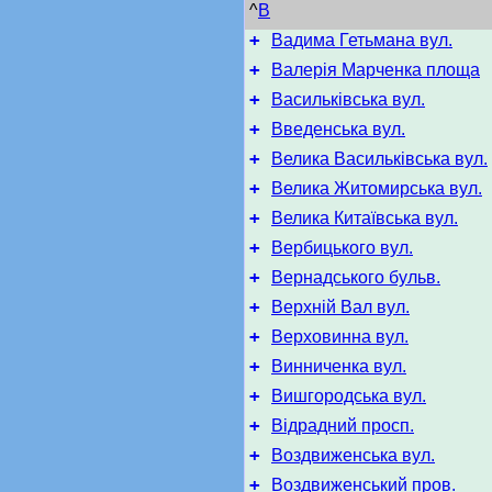
^
В
+
Вадима Гетьмана вул.
+
Валерія Марченка площа
+
Васильківська вул.
+
Введенська вул.
+
Велика Васильківська вул.
+
Велика Житомирська вул.
+
Велика Китаївська вул.
+
Вербицького вул.
+
Вернадського бульв.
+
Верхній Вал вул.
+
Верховинна вул.
+
Винниченка вул.
+
Вишгородська вул.
+
Відрадний просп.
+
Воздвиженська вул.
+
Воздвиженський пров.