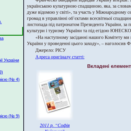
українською культурною спадщиною, яка, за слов
дуже відомою у світі», та участь у Міжнародному с
громад в управлінні об’єктами всесвітньої спадщин
.
листопада під патронатом Президента України, за 
культури і туризму України та під егідою ЮНЕСКО
«На наступному засіданні нашого Комітету ми 
ва
України у проведенні цього заходу», – наголосив 
Джерело: РІСУ
Адреса оригіналу статті:
ії України
Вкладені елемен
3)
рією (№ 4)
рією (№ 9)
2011 р. “Софія
)