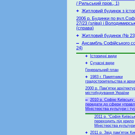
/ Рильський пров., 1)
+
Житловий будинок з істо
2006 р. Будинки по вул.Софі
27/23 (зліва) і Володимирськ
(справа)
+
Житловий будинок (№ 23
–
Ансамбль Софійського с
24)
+
Історичні види
+
Сучасні види
Генеральний план
+
1983 г. Памятники
градостроительства и арх
2000 р. Пам’ятки архітекту
містобудування України
–
2010 р. Софію Київську
передати до сфери управл
Міністерства культури і ту
2011 р. “Софія Київсь
переходить під крило
Міністерства культур
+
2011 р. Звід пам’яток К