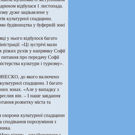
рином відбулася 1 листопада.
изму дуже зацікавлене у
ів культурної спадщини.
еми будівництва у буферній зоні
ці у нього відбулося багато
ністрації: «Ці зустрічі мали
х різких рухів у напрямку Софії
 питання про передачу Софії
істерства культури і туризму».
 ЮНЕСКО, до якого включено
 культурної спадщини. І багато
них зонах. «Але у випадку з
реслив він. – І наше завдання
итання розвитку міста та
 охорони культурної спадщини
а сподівання порозуміння з
ника.
Мета візиту – ознайомлення з