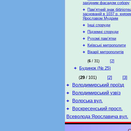
західним фасадом собору
+
Пам’ятний знак бібліотец
заснованій в 1037 р. князе
Ярославом Мудрим
+
Інші споруди
+
Підземні споруди
+
Рухомі пам’ятки
+
Київські митрополити
+
Вікарії митрополитів
(
6
/ 31)
[2]
+
Будинок (№ 25)
(
29
/ 101)
[2]
[3]
+
Володимирський проїзд
+
Володимирський узвіз
+
Волоська вул.
+
Воскресенський просп.
Всеволода Ярославича вул.
С