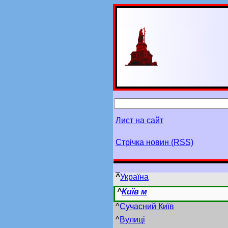
Лист на сайт
Стрічка новин (RSS)
^
Україна
^
Київ м
^
Сучасний Київ
^
Вулиці