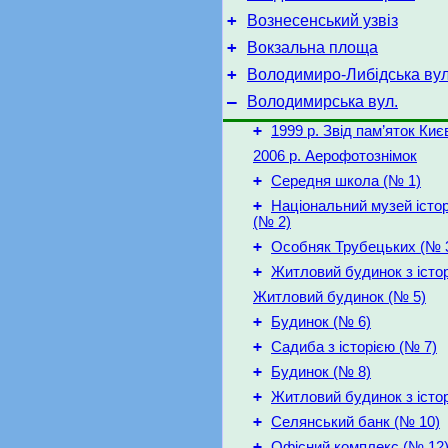
+
Вознесенський узвіз
+
Вокзальна площа
+
Володимиро-Либідська вул
–
Володимирська вул.
+
1999 р. Звід пам’яток Киє
2006 р. Аерофотознімок
+
Середня школа (№ 1)
+
Національний музей істор
(№ 2)
+
Особняк Трубецьких (№ 
+
Житловий будинок з істо
Житловий будинок (№ 5)
+
Будинок (№ 6)
+
Садиба з історією (№ 7)
+
Будинок (№ 8)
+
Житловий будинок з істо
+
Селянський банк (№ 10)
+
Офісний комплекс (№ 12