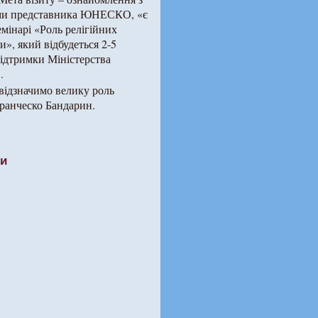
ами представника ЮНЕСКО, «є
емінарі «Роль релігійних
и», який відбудеться 2-5
підтримки Міністерства
.
відзначимо велику роль
Франческо Бандарин.
ти