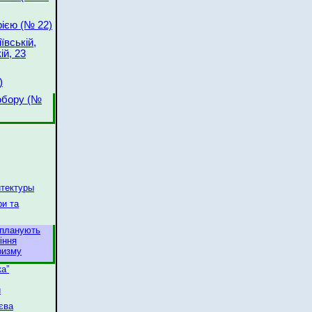
рією (№ 22)
ївській,
ій, 23
)
обору (№
итектуры
ри та
 планують
іння
ризму
ка”
и
иєва