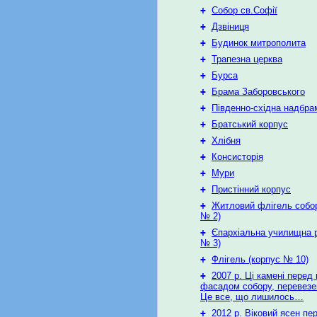
+
Собор св.Софії
+
Дзвіниця
+
Будинок митрополита
+
Трапезна церква
+
Бурса
+
Брама Заборовського
+
Південно-східна надбра
+
Братський корпус
+
Хлібня
+
Консисторія
+
Мури
+
Пристінний корпус
+
Житловий флігель собор
№ 2)
+
Єпархіальна училищна р
№ 3)
+
Флігель (корпус № 10)
+
2007 р. Ці камені перед 
фасадом собору, перевезен
Це все, що лишилось…
+
2012 р. Віковий ясен пер