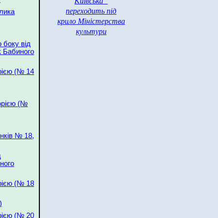
Київська”
переходить під
лика
крило Міністерства
культури
 боку від
к Бабиного
рією (№ 14
орією (№
нків № 18,
д
иного
рією (№ 18
)
рією (№ 20