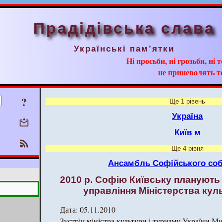
Прадідівська слава
Українські пам’ятки
Ні просьби, ні грозьби, ні 
не приневолять т
?
Ще 1 рівень
Україна
Київ м
Ще 4 рівня
Ансамбль Софійського соб
2010 р. Софію Київську планують
управління Міністерства куль
Дата: 05.11.2010
Зустріч міністра культури і туризму України М