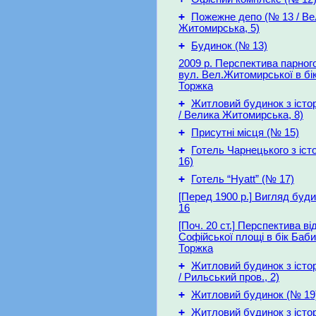
+
Пожежне депо (№ 13 / Ве
Житомирська, 5)
+
Будинок (№ 13)
2009 р. Перспектива парного
вул. Вел.Житомирської в бі
Торжка
+
Житловий будинок з істо
/ Велика Житомирська, 8)
+
Присутні місця (№ 15)
+
Готель Чарнецького з іст
16)
+
Готель “Hyatt” (№ 17)
[Перед 1900 р.] Вигляд буди
16
[Поч. 20 ст.] Перспектива ві
Софійської площі в бік Баб
Торжка
+
Житловий будинок з істо
/ Рильський пров., 2)
+
Житловий будинок (№ 19
+
Житловий будинок з істо