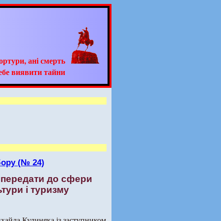
тортури, ані смерть
ебе виявити тайни
ору (№ 24)
 передати до сфери
тури і туризму
ихайла Кулиняка із заступником