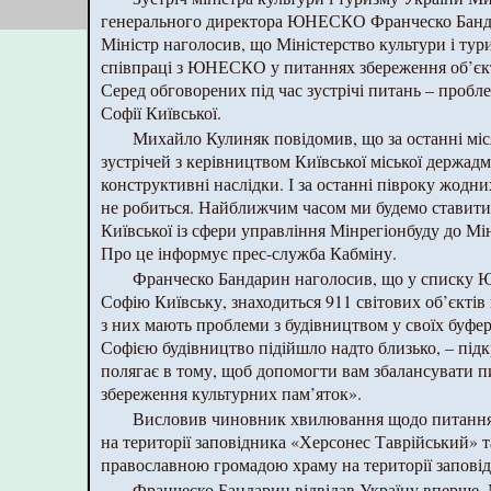
генерального директора ЮНЕСКО Франческо Банда
Міністр наголосив, що Міністерство культури і тур
співпраці з ЮНЕСКО у питаннях збереження об’єкт
Серед обговорених під час зустрічі питань – пробл
Софії Київської.
Михайло Кулиняк повідомив, що за останні міся
зустрічей з керівництвом Київської міської держадмі
конструктивні наслідки. І за останні півроку жодни
не робиться. Найближчим часом ми будемо ставити
Київської із сфери управління Мінрегіонбуду до Мін
Про це інформує прес-служба Кабміну.
Франческо Бандарин наголосив, що у списку
Софію Київську, знаходиться 911 світових об’єктів
з них мають проблеми з будівництвом у своїх буфер
Софією будівництво підійшло надто близько, – підк
полягає в тому, щоб допомогти вам збалансувати п
збереження культурних пам’яток».
Висловив чиновник хвилювання щодо питання
на території заповідника «Херсонес Таврійський» т
православною громадою храму на території заповід
Франческо Бандарин відвідав Україну вперше. 