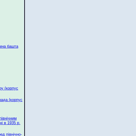
мна башта
у (корпус
ада (корпус
північним
і в 1935 р.
ед північно-