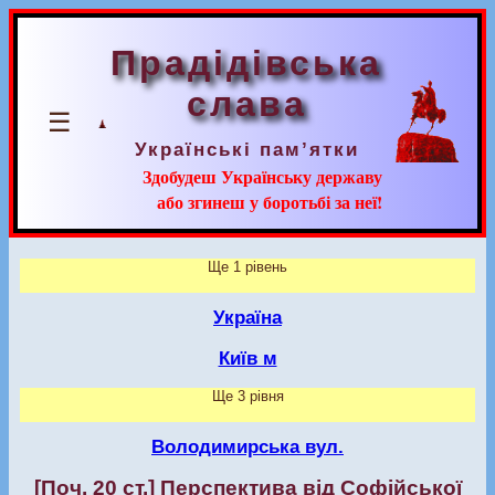
Прадідівська
слава
☰
Українські пам’ятки
Здобудеш Українську державу
або згинеш у боротьбі за неї!
Ще 1 рівень
Україна
Київ м
Ще 3 рівня
Володимирська вул.
[Поч. 20 ст.] Перспектива від Софійської