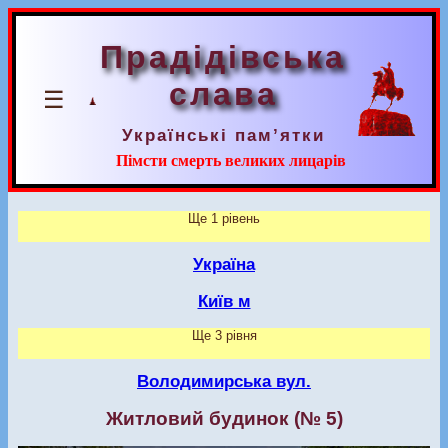
Прадідівська
слава
☰
Українські пам’ятки
Пімсти смерть великих лицарів
Ще 1 рівень
Україна
Київ м
Ще 3 рівня
Володимирська вул.
Житловий будинок (№ 5)