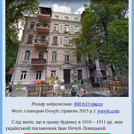
Розмір зображення:
800:633 піксел
Фото з панорам Google (травень 2015 р.):
google.com
Слід знати, що в цьому будинку в 1910 – 1911 рр. жив
український письменник Іван Нечуй-Левицький.