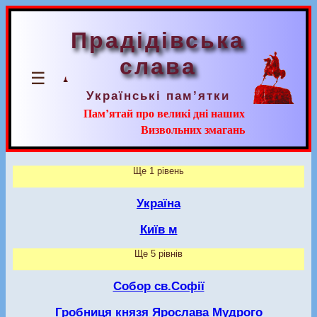
Прадідівська
слава
☰
Українські пам’ятки
Пам’ятай про великі дні наших
Визвольних змагань
Ще 1 рівень
Україна
Київ м
Ще 5 рівнів
Собор св.Софії
Гробниця князя Ярослава Мудрого