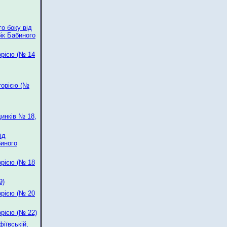
о боку від
ік Бабиного
орією (№ 14
торією (№
динків № 18,
ід
биного
орією (№ 18
9)
орією (№ 20
орією (№ 22)
іївській,