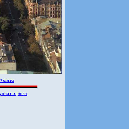
0 піксел
упна сторінка