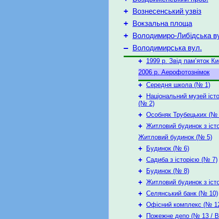
+
Вознесенський узвіз
+
Вокзальна площа
+
Володимиро-Либідська в
–
Володимирська вул.
+
1999 р. Звід пам’яток К
2006 р. Аерофотознімок
+
Середня школа (№ 1)
+
Національний музей істо
(№ 2)
+
Особняк Трубецьких (№ 
+
Житловий будинок з іст
Житловий будинок (№ 5)
+
Будинок (№ 6)
+
Садиба з історією (№ 7)
+
Будинок (№ 8)
+
Житловий будинок з іст
+
Селянський банк (№ 10)
+
Офісний комплекс (№ 1
+
Пожежне депо (№ 13 / 