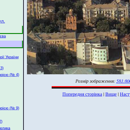
ул.
иєва
рії України
3)
орією (№ 4)
Розмір зображення:
581:80
Попередня сторінка
|
Вище
|
Наст
орією (№ 9)
2)
Велика