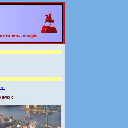
ь великих лицарів
л.
німок