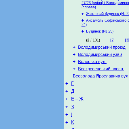
27/23 (зліва) і Володимирсь
(справа)
+
Житловий будинок (№ 2
+
Ансамбль Софійського 
24)
+
Будинок (№ 25)
(
2
/ 101)
[2]
[3
+
Володимирський проїзд
+
Володимирський узвіз
+
Волоська вул.
+
Воскресенський просп.
Всеволода Ярославича вул
+
Г
+
Д
+
Е – Ж
+
З
+
І
+
К