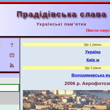
Прадідівська слава
Українські пам’ятки
Пімсти смерт
?
Ще 1 рівень
Україна
Київ м
Ще 3 рівня
Володимирська ву
2006 р. Аерофотоз