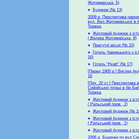
Житомирська, 5)
+
Будинок (№ 13)
2009 р. Перспектива парног
вул. Вел.Житомирської в б
Торжка
+
Житловий будинок з іст
/ Велика Житомирська, 8)
+
Присутні місця (№ 15)
+
Готель Чарнецького з іс
16)
+
Готель “Hyatt” (№ 17)
[Перед 1900 р.] Вигляд бу
16
[Поч. 20 ст.] Перспектива в
Софійської площі в бік Ба
Торжка
+
Житловий будинок з іст
/ Рильський пров., 2)
+
Житловий будинок (№ 1
+
Житловий будинок з іст
/ Рильський пров., 1)
+
Житловий будинок з іст
2006 р. Будинки по вул.Соф