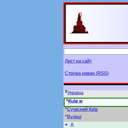
Лист на сайт
Стрічка новин (RSS)
^
Україна
^
Київ м
^
Сучасний Київ
^
Вулиці
+
А