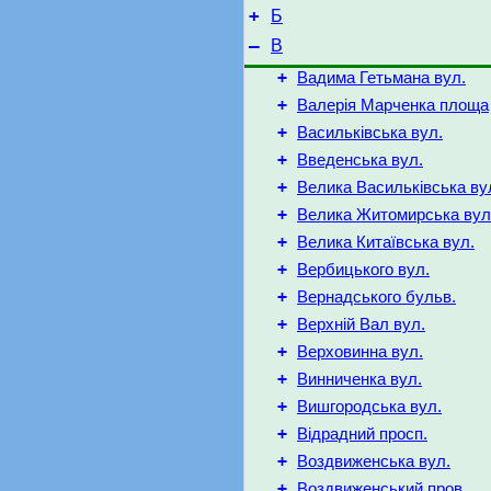
+
Б
–
В
+
Вадима Гетьмана вул.
+
Валерія Марченка площа
+
Васильківська вул.
+
Введенська вул.
+
Велика Васильківська ву
+
Велика Житомирська вул
+
Велика Китаївська вул.
+
Вербицького вул.
+
Вернадського бульв.
+
Верхній Вал вул.
+
Верховинна вул.
+
Винниченка вул.
+
Вишгородська вул.
+
Відрадний просп.
+
Воздвиженська вул.
+
Воздвиженський пров.