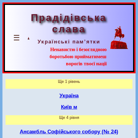
Прадідівська
слава
☰
Українські пам’ятки
Ненавистю і безоглядною
боротьбою прийматимеш
ворогів твоєї нації
Ще 1 рівень
Україна
Київ м
Ще 4 рівня
Ансамбль Софійського собору (№ 24)