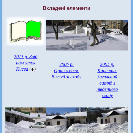
Вкладені елементи
2011 р. Звід
пам’яток
2005 р.
2005 р.
Києва
(+)
Оранжерея.
Каретна.
Вигляд зі сходу
Загальний
вигляд з
південного
сходу