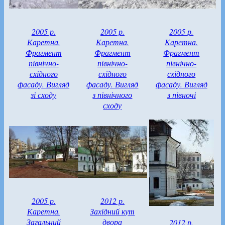
2005 р.
2005 р.
2005 р.
Каретна.
Каретна.
Каретна.
Фрагмент
Фрагмент
Фрагмент
північно-
північно-
північно-
східного
східного
східного
фасаду. Вигляд
фасаду. Вигляд
фасаду. Вигляд
зі сходу
з північного
з півночі
сходу
2005 р.
2012 р.
Каретна.
Західний кут
Загальний
двора
2012 р.