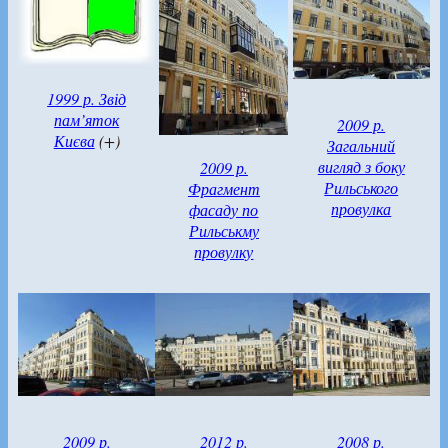
1999 р. Звід
пам’яток
2009 р.
Києва
(+)
Загальний
вигляд з боку
2009 р.
Рильського
Фрагмент
провулка
фасаду по
Рильськму
провулку
2009 р.
2012 р.
2008 р.