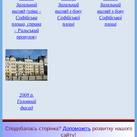
Загальний
Загальний
Загальний
вигляд (зліва –
вигляд з боку
вигляд з боку
Софійська
Софійської
Софійської
площа, справа
площі
площі
– Рильський
провулок)
2008 р.
Головний
фасад
Сподобалась сторінка?
Допоможіть
розвитку нашого
сайту!