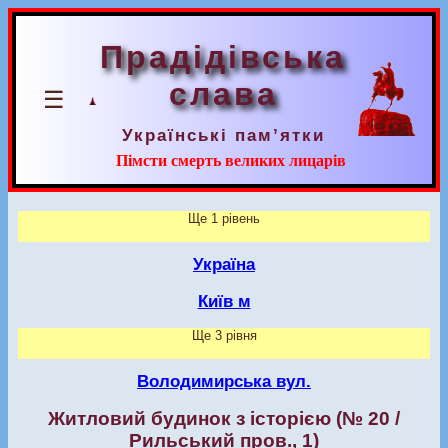
Прадідівська
слава
☰
Українські пам’ятки
Пімсти смерть великих лицарів
Ще 1 рівень
Україна
Київ м
Ще 3 рівня
Володимирська вул.
Житловий будинок з історією (№ 20 /
Рильський пров., 1)