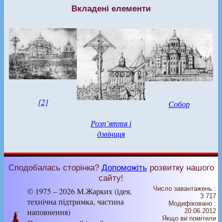
Вкладені елементи
[2]
Собор
Розп’яття і
дзвіниця
Сподобалась сторінка?
Допоможіть
розвитку нашого
сайту!
Число завантажень :
© 1975 – 2026 М.Жарких (ідея,
3 717
технічна підтримка, частина
Модифіковано :
наповнення)
20.06.2012
Якщо ви помітили