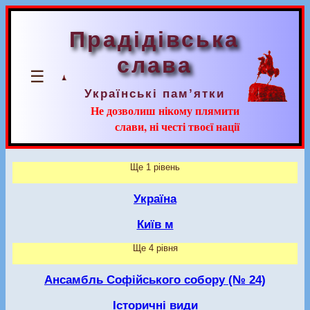
Прадідівська
слава
☰
Українські пам’ятки
Не дозволиш нікому плямити
слави, ні честі твоєї нації
Ще 1 рівень
Україна
Київ м
Ще 4 рівня
Ансамбль Софійського собору (№ 24)
Історичні види