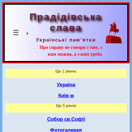
Прадідівська
слава
☰
Українські пам’ятки
Про справу не говори з тим, з
ким можна, а з ким треба
Ще 1 рівень
Україна
Київ м
Ще 5 рівнів
Собор св.Софії
Фотогалерея