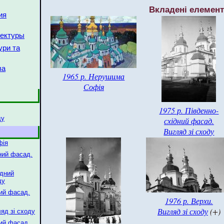
Вкладені елемен
ия
тектуры
ури та
ва
1965 р. Нерушима
Софія
1975 р. Південно-
ду
східний фасад.
Вигляд зі сходу
фія
дний фасад.
ідний
ду
ний фасад.
1976 р. Верхи.
Вигляд зі сходу
(+)
ляд зі сходу
ний фасад.