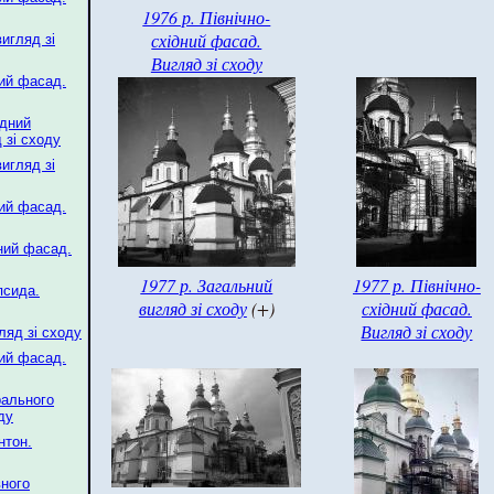
1976 р. Північно-
східний фасад.
игляд зі
Вигляд зі сходу
ний фасад.
ідний
 зі сходу
игляд зі
ний фасад.
дний фасад.
1977 р. Загальний
1977 р. Північно-
псида.
вигляд зі сходу
(+)
східний фасад.
Вигляд зі сходу
ляд зі сходу
ний фасад.
рального
ду
нтон.
вного