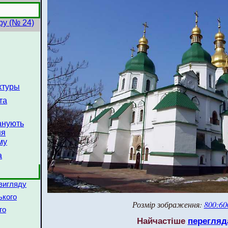
ру (№ 24)
ктуры
та
анують
ня
му
а
 вигляду
ького
Розмір зображення:
800:60
го
Найчастіше
перегляд