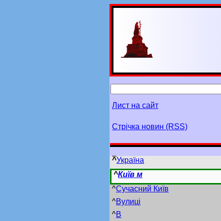
Лист на сайт
Стрічка новин (RSS)
^
Україна
^
Київ м
^
Сучасний Київ
^
Вулиці
^
В