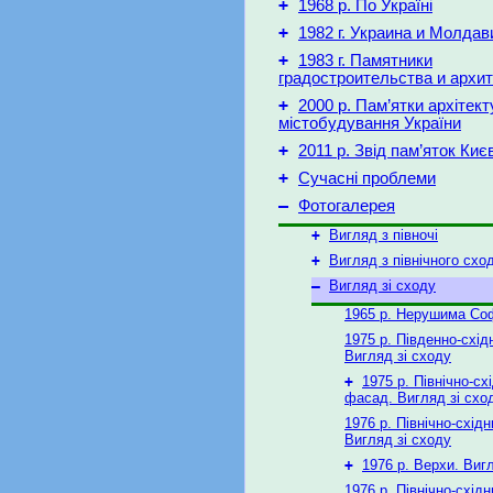
+
1968 р. По Україні
+
1982 г. Украина и Молдав
+
1983 г. Памятники
градостроительства и архи
+
2000 р. Пам’ятки архітект
містобудування України
+
2011 р. Звід пам’яток Киє
+
Сучасні проблеми
–
Фотогалерея
+
Вигляд з півночі
+
Вигляд з північного схо
–
Вигляд зі сходу
1965 р. Нерушима Со
1975 р. Південно-схі
Вигляд зі сходу
+
1975 р. Північно-сх
фасад. Вигляд зі схо
1976 р. Північно-схід
Вигляд зі сходу
+
1976 р. Верхи. Виг
1976 р. Північно-схід