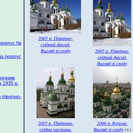
2005 р. Північно-
(корпус №
східний фасад.
Вигляд зі сходу
2005 р. Північно-
а (корпус
східний фасад.
Вигляд зі сходу
внічним
 1935 р.
 північно-
2005 р. Південно-
2006 р. Куполи.
східна частина.
Вигляд зі сходу
(+)