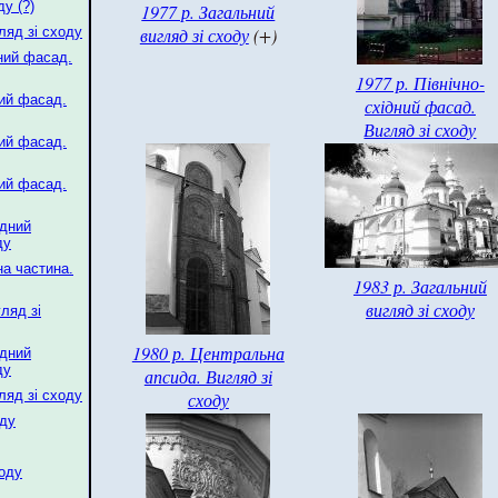
ду (?)
1977 р. Загальний
ляд зі сходу
вигляд зі сходу
(+)
дний фасад.
1977 р. Північно-
ний фасад.
східний фасад.
Вигляд зі сходу
ний фасад.
ний фасад.
ідний
ду
на частина.
1983 р. Загальний
вигляд зі сходу
ляд зі
1980 р. Центральна
ідний
ду
апсида. Вигляд зі
ляд зі сходу
сходу
оду
ходу