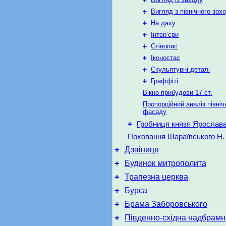
+
Вигляд з північного зах
+
На даху
+
Інтер’єри
+
Стінопис
+
Іконостас
+
Скульптурні деталі
+
Граффіті
Вікно прибудови 17 ст.
Пропорційний аналіз північ
фасаду
+
Гробниця князя Ярослав
Поховання Шараївського Н. 
+
Дзвіниця
+
Будинок митрополита
+
Трапезна церква
+
Бурса
+
Брама Заборовського
+
Південно-східна надбрам