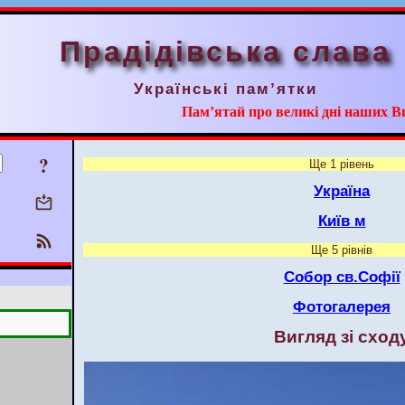
Прадідівська слава
Українські пам’ятки
Пам’ятай про великі дні наших В
?
Ще 1 рівень
Україна
Київ м
Ще 5 рівнів
Собор св.Софії
Фотогалерея
Вигляд зі сход