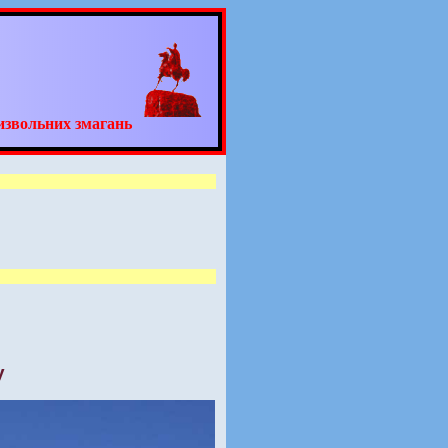
извольних змагань
у