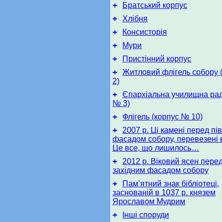
+
Братський корпус
+
Хлібня
+
Консисторія
+
Мури
+
Пристінний корпус
+
Житловий флігель собору 
2)
+
Єпархіальна училищна рад
№ 3)
+
Флігель (корпус № 10)
+
2007 р. Ці камені перед пі
фасадом собору, перевезені в
Це все, що лишилось…
+
2012 р. Віковий ясен перед
західним фасадом собору
+
Пам’ятний знак бібліотеці,
заснованій в 1037 р. князем
Ярославом Мудрим
+
Інші споруди