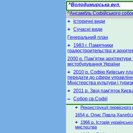
^
Володимирська вул.
^
Ансамбль Софійського собо
+
Історичні види
+
Сучасні види
Генеральний план
+
1983 г. Памятники
градостроительства и архите
2000 р. Пам’ятки архітектури 
містобудування України
+
2010 р. Софію Київську пл
передати до сфери управлін
Міністерства культури і туриз
+
2011 р. Звід пам’яток Києв
–
Собор св.Софії
+
Реконструкції первісного
1654 р. Опис Павла Халебс
+
1966 р. Історія українсько
мистецтва