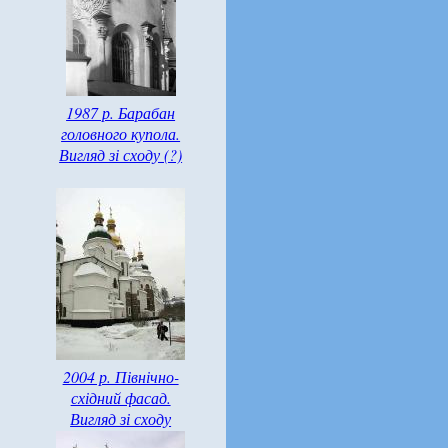
1987 р. Барабан
головного купола.
Вигляд зі сходу (?)
2004 р. Північно-
східний фасад.
Вигляд зі сходу