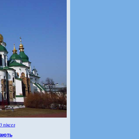
0 піксел
ають