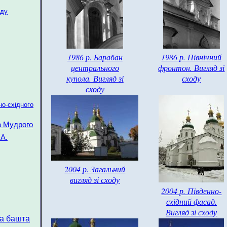
оду
1986 р. Барабан
1986 р. Північний
центрального
фронтон. Вигляд зі
купола. Вигляд зі
сходу
сходу
но-східного
а Мудрого
А.
2004 р. Загальний
вигляд зі сходу
2004 р. Південно-
східний фасад.
Вигляд зі сходу
на башта