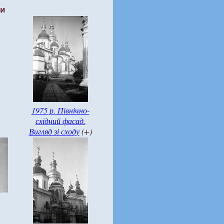
ти
1975 р. Північно-
східний фасад.
Вигляд зі сходу
(+)