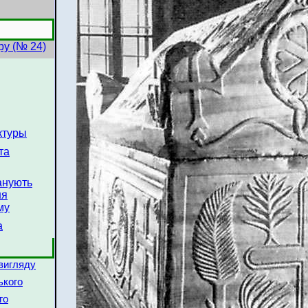
ру (№ 24)
ктуры
та
анують
ня
му
а
 вигляду
ького
го