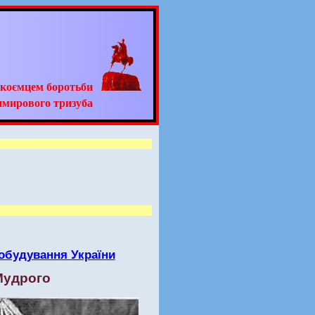
адкоємцем боротьби
имирового тризуба
тобудування України
Мудрого