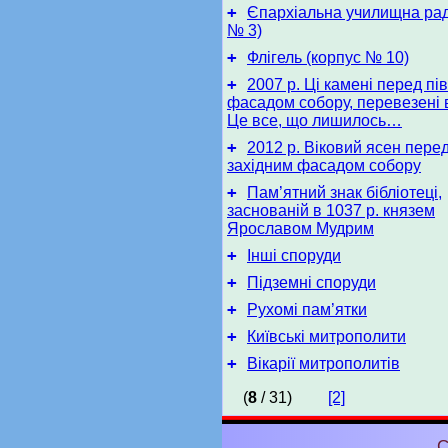
+
Єпархіальна училищна рад
№ 3)
+
Флігель (корпус № 10)
+
2007 р. Ці камені перед пі
фасадом собору, перевезені в
Це все, що лишилось…
+
2012 р. Віковий ясен перед
західним фасадом собору
+
Пам’ятний знак бібліотеці,
заснованій в 1037 р. князем
Ярославом Мудрим
+
Інші споруди
+
Підземні споруди
+
Рухомі пам’ятки
+
Київські митрополити
+
Вікарії митрополитів
(
8
/ 31)
[2]
С