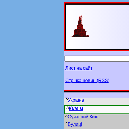
Лист на сайт
Стрічка новин (RSS)
^
Україна
^
Київ м
^
Сучасний Київ
^
Вулиці