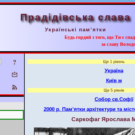
Прадідівська слава
Українські пам’ятки
Будь гордий з того, що Ти є сп
за славу Волод
?
Ще 1 рівень
Україна
Київ м
Ще 5 рівнів
Собор св.Софії
2000 р. Пам’ятки архітектури та міс
Саркофаг Ярослава 