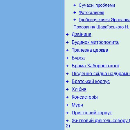
+
Сучасні проблеми
+
Фотогалерея
+
Гробниця князя Ярослав
Поховання Шараївського Н. 
+
Дзвіниця
+
Будинок митрополита
+
Трапезна церква
+
Бурса
+
Брама Заборовського
+
Південно-східна надбрам
+
Братський корпус
+
Хлібня
+
Консисторія
+
Мури
+
Пристінний корпус
+
Житловий флігель собору 
2)