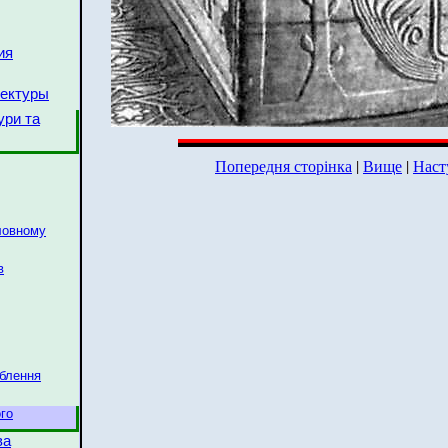
ия
тектуры
ури та
Попередня сторінка
|
Вище
|
Наст
ловному
в
ьблення
го
ва