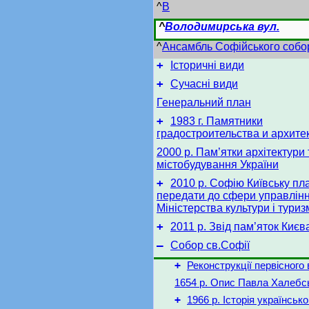
^
В
^
Володимирська вул.
^
Ансамбль Софійського собо
+
Історичні види
+
Сучасні види
Генеральний план
+
1983 г. Памятники
градостроительства и архите
2000 р. Пам’ятки архітектури 
містобудування України
+
2010 р. Софію Київську пл
передати до сфери управлін
Міністерства культури і туриз
+
2011 р. Звід пам’яток Києв
–
Собор св.Софії
+
Реконструкції первісного
1654 р. Опис Павла Халебс
+
1966 р. Історія українсько