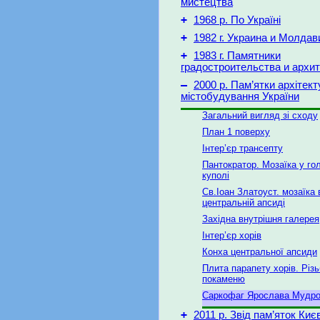
мистецтва
+
1968 р. По Україні
+
1982 г. Украина и Молдав
+
1983 г. Памятники
градостроительства и архи
–
2000 р. Пам’ятки архітект
містобудування України
Загальний вигляд зі сходу
План 1 поверху
Інтер’єр трансепту
Пантократор. Мозаїка у го
куполі
Св.Іоан Златоуст. мозаїка 
центральній апсиді
Західна внутрішня галерея
Інтер’єр хорів
Конха центральної апсиди
Плита парапету хорів. Різ
покаменю
Саркофаг Ярослава Мудро
+
2011 р. Звід пам’яток Киє