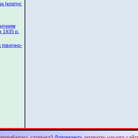
а (корпус
внічним
 1935 р.
 північно-
подобалась сторінка?
Допоможіть
розвитку нашого сайт