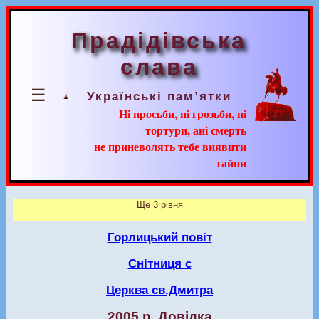
Прадідівська
слава
☰
Українські пам’ятки
Ні просьби, ні грозьби, ні
тортури, ані смерть
не приневолять тебе виявити
тайни
Ще 3 рівня
Горлицький повіт
Снітниця с
Церква св.Дмитра
2005 р. Довідка