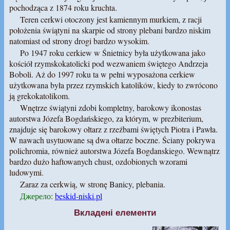
pochodząca z 1874 roku kruchta.
Teren cerkwi otoczony jest kamiennym murkiem, z racji
położenia świątyni na skarpie od strony plebani bardzo niskim
natomiast od strony drogi bardzo wysokim.
Po 1947 roku cerkiew w Śnietnicy była użytkowana jako
kościół rzymskokatolicki pod wezwaniem świętego Andrzeja
Boboli. Aż do 1997 roku ta w pełni wyposażona cerkiew
użytkowana była przez rzymskich katolików, kiedy to zwrócono
ją grekokatolikom.
Wnętrze świątyni zdobi kompletny, barokowy ikonostas
autorstwa Józefa Bogdańskiego, za którym, w prezbiterium,
znajduje się barokowy ołtarz z rzeźbami świętych Piotra i Pawła.
W nawach usytuowane są dwa ołtarze boczne. Ściany pokrywa
polichromia, również autorstwa Józefa Bogdanskiego. Wewnątrz
bardzo dużo haftowanych chust, ozdobionych wzorami
ludowymi.
Zaraz za cerkwią, w stronę Banicy, plebania.
Джерело
:
beskid-niski.pl
Вкладені елементи