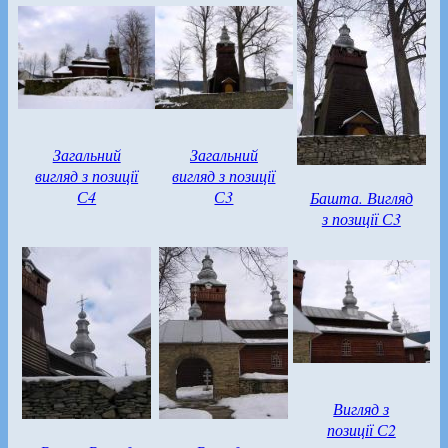
Загальний
Загальний
вигляд з позиції
вигляд з позиції
С4
С3
Башта. Вигляд
з позиції С3
Вигляд з
позиції С2