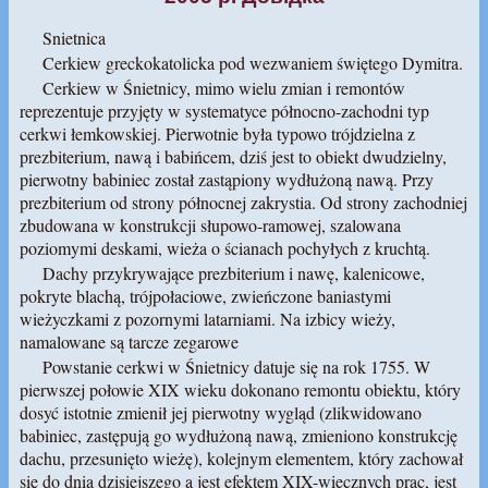
Snietnica
Cerkiew greckokatolicka pod wezwaniem świętego Dymitra.
Cerkiew w Śnietnicy, mimo wielu zmian i remontów
reprezentuje przyjęty w systematyce północno-zachodni typ
cerkwi łemkowskiej. Pierwotnie była typowo trójdzielna z
prezbiterium, nawą i babińcem, dziś jest to obiekt dwudzielny,
pierwotny babiniec został zastąpiony wydłużoną nawą. Przy
prezbiterium od strony północnej zakrystia. Od strony zachodniej
zbudowana w konstrukcji słupowo-ramowej, szalowana
poziomymi deskami, wieża o ścianach pochyłych z kruchtą.
Dachy przykrywające prezbiterium i nawę, kalenicowe,
pokryte blachą, trójpołaciowe, zwieńczone baniastymi
wieżyczkami z pozornymi latarniami. Na izbicy wieży,
namalowane są tarcze zegarowe
Powstanie cerkwi w Śnietnicy datuje się na rok 1755. W
pierwszej połowie XIX wieku dokonano remontu obiektu, który
dosyć istotnie zmienił jej pierwotny wygląd (zlikwidowano
babiniec, zastępują go wydłużoną nawą, zmieniono konstrukcję
dachu, przesunięto wieżę), kolejnym elementem, który zachował
się do dnia dzisiejszego a jest efektem XIX-wiecznych prac, jest