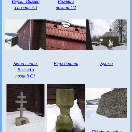
Верхи. Вигляд
Вигляд з
з позиції А3
позиції С2
Бічна стіна.
Верх башти
Брама
Вигляд з
позиції С3
Підпірна стіна