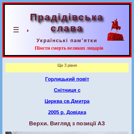
Прадідівська
слава
☰
Українські пам’ятки
Пімсти смерть великих лицарів
Ще 3 рівня
Горлицький повіт
Снітниця с
Церква св.Дмитра
2005 р. Довідка
Верхи. Вигляд з позиції А3