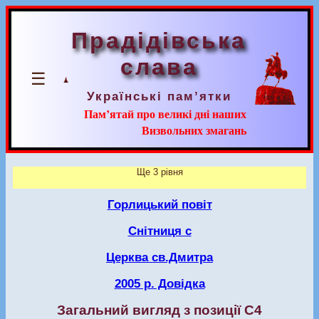
Прадідівська
слава
☰
Українські пам’ятки
Пам’ятай про великі дні наших
Визвольних змагань
Ще 3 рівня
Горлицький повіт
Снітниця с
Церква св.Дмитра
2005 р. Довідка
Загальний вигляд з позиції С4