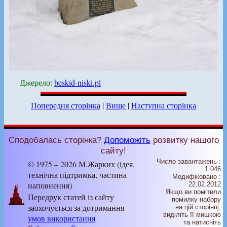
Джерело
:
beskid-niski.pl
Попередня сторінка
|
Вище
|
Наступна сторінка
Сподобалась сторінка?
Допоможіть
розвитку нашого
сайту!
Число завантажень :
© 1975 – 2026 М.Жарких (ідея,
1 046
технічна підтримка, частина
Модифіковано :
наповнення)
22.02.2012
Якщо ви помітили
Передрук статей із сайту
помилку набору
заохочується за дотримання
на цiй сторiнцi,
видiлiть її мишкою
умов використання
та натисніть