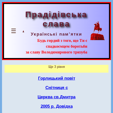
Прадідівська
слава
☰
Українські пам’ятки
Будь гордий з того, що Ти є
спадкоємцем боротьби
за славу Володимирового тризуба
Ще 3 рівня
Горлицький повіт
Снітниця с
Церква св.Дмитра
2005 р. Довідка