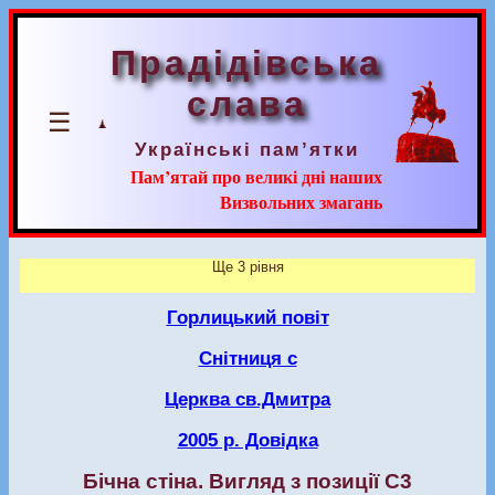
Прадідівська
слава
☰
Українські пам’ятки
Пам’ятай про великі дні наших
Визвольних змагань
Ще 3 рівня
Горлицький повіт
Снітниця с
Церква св.Дмитра
2005 р. Довідка
Бічна стіна. Вигляд з позиції С3