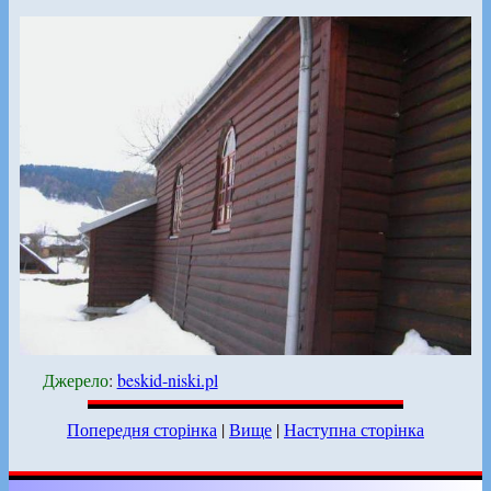
Джерело
:
beskid-niski.pl
Попередня сторінка
|
Вище
|
Наступна сторінка