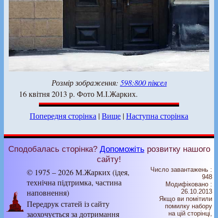
Розмір зображення:
598:800 піксел
16 квітня 2013 р. Фото М.І.Жарких.
Попередня сторінка
|
Вище
|
Наступна сторінка
Сподобалась сторінка?
Допоможіть
розвитку нашого
сайту!
Число завантажень :
© 1975 – 2026 М.Жарких (ідея,
948
технічна підтримка, частина
Модифіковано :
наповнення)
26.10.2013
Якщо ви помітили
Передрук статей із сайту
помилку набору
заохочується за дотримання
на цiй сторiнцi,