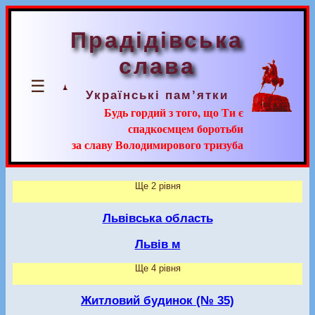
Прадідівська
слава
☰
Українські пам’ятки
Будь гордий з того, що Ти є
спадкоємцем боротьби
за славу Володимирового тризуба
Ще 2 рівня
Львівська область
Львів м
Ще 4 рівня
Житловий будинок (№ 35)