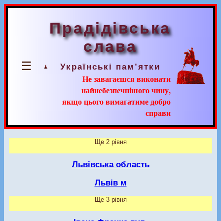
Прадідівська
слава
☰
Українські пам’ятки
Не завагаєшся виконати
найнебезпечнішого чину,
якщо цього вимагатиме добро
справи
Ще 2 рівня
Львівська область
Львів м
Ще 3 рівня