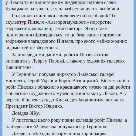
у Львові та над мистецьким шедевром світової слави –
Бучацькою ратушею, яку наразі реставрують львів’яни.
Родзинкою виставки є виявлене на плечі однієї із
скульптур Пінзеля «Алегорія мужності» портретне
зображення, можливо, самого автора. Якщо таке
припущення підтвердиться, то це буде єдине портретне
зображення загадкового Пінзеля, про якого майже жодних
відомостей не збереглося.
За попередніми даними, роботи Пінзеля готові
виставити у Луврі у Парижі, а також у художніх галереях
Вашингтона.
У Тернополі побував директор Львівської галереї
мистецтв, Герой України Борис Возницький. Він узяв шість
робіт Пінзеля з обласного краєзнавчого музею та дві роботи
з обласного художнього музею для виставки у Львові. А у
вересні її перевезуть до Києва, де відкриватиме виставку
Президент Віктор Ющенко.
Довідка ЗІКу.
У листопаді цього року повна колекція робіт Пінзеля, а
їх збереглося 62, буде експонуватися у Тернополі.
Джерело: «Західна iнформаційна корпорація»