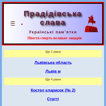
Прадідівська
слава
☰
Українські пам’ятки
Пімсти смерть великих лицарів
Ще 2 рівня
Львівська область
Львів м
Ще 4 рівня
Костел кларисок (№ 2)
Статті