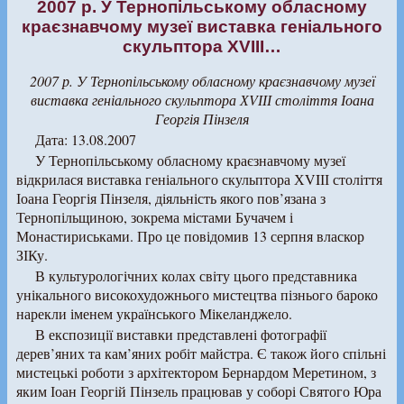
2007 р. У Тернопільському обласному
краєзнавчому музеї виставка геніального
скульптора ХVІІІ…
2007 р. У Тернопільському обласному краєзнавчому музеї
виставка геніального скульптора ХVІІІ століття Іоана
Георгія Пінзеля
Дата: 13.08.2007
У Тернопільському обласному краєзнавчому музеї
відкрилася виставка геніального скульптора ХVIІІ століття
Іоана Георгія Пінзеля, діяльність якого пов’язана з
Тернопільщиною, зокрема містами Бучачем і
Монастириськами. Про це повідомив 13 серпня власкор
ЗІКу.
В культурологічних колах світу цього представника
унікального високохудожнього мистецтва пізнього бароко
нарекли іменем українського Мікеланджело.
В експозиції виставки представлені фотографії
дерев’яних та кам’яних робіт майстра. Є також його спільні
мистецькі роботи з архітектором Бернардом Меретином, з
яким Іоан Георгій Пінзель працював у соборі Святого Юра