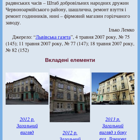
радянських часів – Штаб добровільних народних дружин
Червоноармійського району, шашлична, ремонт взуття і
ремонт годинників, нині – фірмовий магазин горілчаного
заводу.
Ілько Лемко
Джерело: “
Львівська газета
”, 4 травня 2007 року, № 75
(145); 11 травня 2007 року, № 77 (147); 18 травня 2007 року,
№ 82 (152)
Вкладені елементи
2012 р.
2013 р.
Загальний
Загальний
вигляд
вигляд з боку
2012 р.
вул. Донцова
Загальний