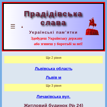
Прадідівська
слава
☰
Українські пам’ятки
Здобудеш Українську державу
або згинеш у боротьбі за неї!
Ще 2 рівня
Львівська область
Львів м
Ще 3 рівня
Личаківська вул.
Житловий будинок (№ 24)