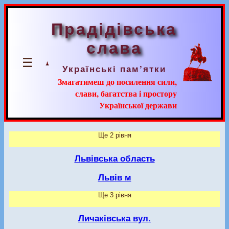
Прадідівська
слава
☰
Українські пам’ятки
Змагатимеш до посилення сили,
слави, багатства і простору
Української держави
Ще 2 рівня
Львівська область
Львів м
Ще 3 рівня
Личаківська вул.