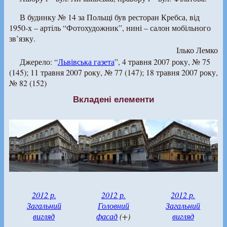
В будинку № 14 за Польщі був ресторан Кребса, від
1950-х – артіль “Фотохудожник”, нині – салон мобільного
зв’язку.
Ілько Лемко
Джерело: “
Львівська газета
”, 4 травня 2007 року, № 75
(145); 11 травня 2007 року, № 77 (147); 18 травня 2007 року,
№ 82 (152)
Вкладені елементи
2012 р.
2012 р.
2012 р.
Загальний
Головний
Загальний
вигляд
фасад
(+)
вигляд