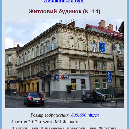
Личаківська вул.
Житловий будинок (№ 14)
Розмір зображення:
800:600 піксел
4 квітня 2012 р. Фото М.І.Жарких.
Ліворуч – вул. Личаківська, праворуч – вул. Філатова.