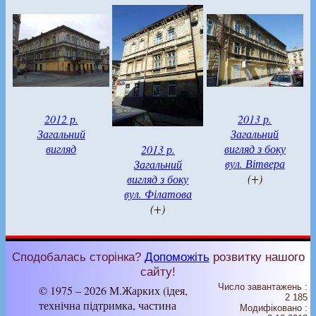
2012 р.
2013 р.
Загальний
Загальний
вигляд
вигляд з боку
2013 р.
вул. Вітвера
Загальний
(+)
вигляд з боку
вул. Філатова
(+)
Сподобалась сторінка?
Допоможіть
розвитку нашого
сайту!
Число завантажень :
© 1975 – 2026 М.Жарких (ідея,
2 185
технічна підтримка, частина
Модифіковано :