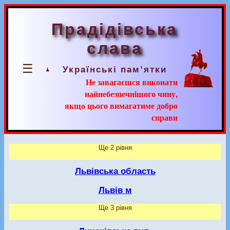
Прадідівська
слава
☰
Українські пам’ятки
Не завагаєшся виконати
найнебезпечнішого чину,
якщо цього вимагатиме добро
справи
Ще 2 рівня
Львівська область
Львів м
Ще 3 рівня