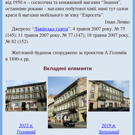
від 1950-х – сосисочна та книжковий магазин “Знання”,
останніми роками – магазин побутової хімії, нині тут салон
краси й магазин мобільного зв’язку “Евросеть”.
Ілько Лемко
Джерело: “
Львівська газета
”, 4 травня 2007 року, № 75
(145); 11 травня 2007 року, № 77 (147); 18 травня 2007 року,
№ 82 (152)
Житловий будинок споруджено за проектом А.Голомба
в 1890-х рр.
Вкладені елементи
2012 р.
2019 р.
Головний
Загальний