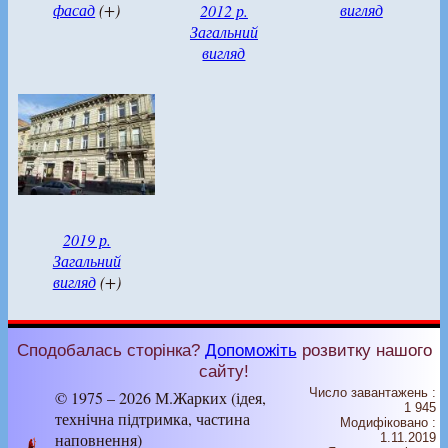
фасад
(+)
вигляд
2012 р.
Загальний
вигляд
2019 р.
Загальний
вигляд
(+)
Сподобалась сторінка?
Допоможіть
розвитку нашого
сайту!
Число завантажень :
© 1975 – 2026 М.Жарких (ідея,
1 945
технічна підтримка, частина
Модифіковано :
наповнення)
1.11.2019