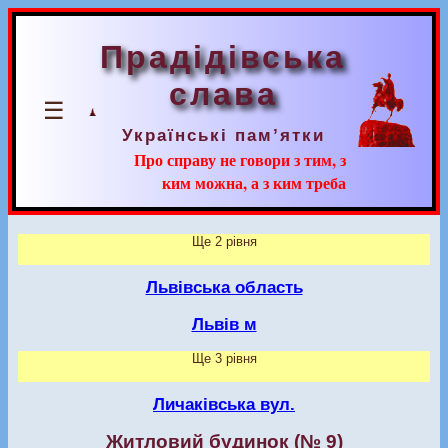
Прадідівська
слава
☰
Українські пам’ятки
Про справу не говори з тим, з
ким можна, а з ким треба
Ще 2 рівня
Львівська область
Львів м
Ще 3 рівня
Личаківська вул.
Житловий будинок (№ 9)