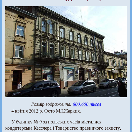
Розмір зображення:
800:600 піксел
4 квітня 2012 р. Фото М.І.Жарких.
У будинку № 9 за польських часів містилися
кондитерська Кесслера і Товариство правничого захисту,