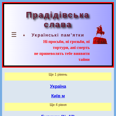
Прадідівська
слава
☰
Українські пам’ятки
Ні просьби, ні грозьби, ні
тортури, ані смерть
не приневолять тебе виявити
тайни
Ще 1 рівень
Україна
Київ м
Ще 4 рівня