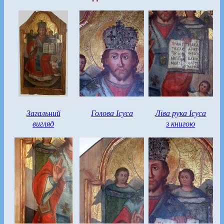
Загальний
Голова Ісуса
Ліва рука Ісуса
вигляд
з книгою