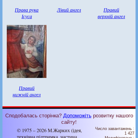
Права рука
Лівий ангел
Правий
Ісуса
верхній ангел
Правий
нижній ангел
Сподобалась сторінка?
Допоможіть
розвитку нашого
сайту!
Число завантажень :
© 1975 – 2026 М.Жарких (ідея,
1 427
технічна підтримка, частина
Модифіковано :