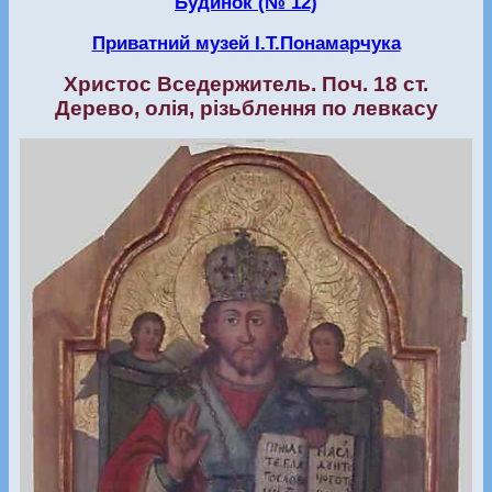
Будинок (№ 12)
Приватний музей І.Т.Понамарчука
Христос Вседержитель. Поч. 18 ст.
Дерево, олія, різьблення по левкасу