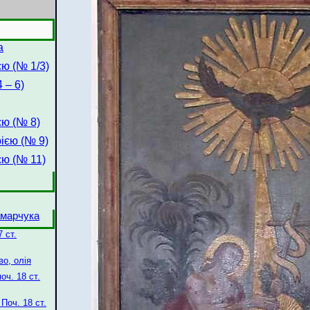
а
єю (№ 1/3)
 – 6)
єю (№ 8)
ією (№ 9)
єю (№ 11)
амарчука
 ст.
во, олія
оч. 18 ст.
Поч. 18 ст.