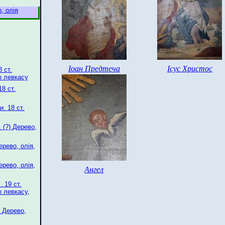
, олія
Іоан Предтеча
Ісус Христос
 ст.
о левкасу
8 ст.
и. 18 ст.
. (?) Дерево,
ерево, олія,
ерево, олія,
Ангел
. 19 ст.
о левкасу,
. Дерево,