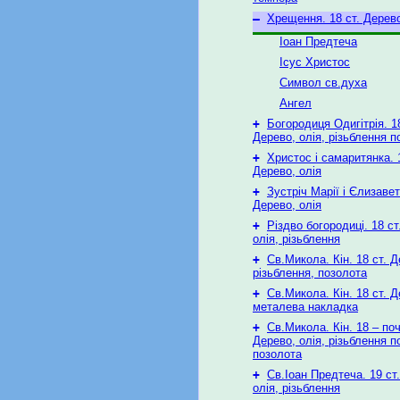
–
Хрещення. 18 ст. Дерево
Іоан Предтеча
Ісус Христос
Символ св.духа
Ангел
+
Богородиця Одигітрія. 18
Дерево, олія, різьблення п
+
Христос і самаритянка. 1
Дерево, олія
+
Зустріч Марії і Єлизавет
Дерево, олія
+
Різдво богородиці. 18 ст
олія, різьблення
+
Св.Микола. Кін. 18 ст. Д
різьблення, позолота
+
Св.Микола. Кін. 18 ст. Д
металева накладка
+
Св.Микола. Кін. 18 – поч
Дерево, олія, різьблення п
позолота
+
Св.Іоан Предтеча. 19 ст
олія, різьблення