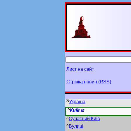
Лист на сайт
Стрічка новин (RSS)
^
Україна
^
Київ м
^
Сучасний Київ
^
Вулиці