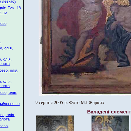
о левкасу
віт. Поч. 18
я по
рево,
.
о, олія,
, олія,
золота
рево, олія,
, олія,
золота
ево, олія,
9 серпня 2005 р. Фото М.І.Жарких.
зьблення по
Вкладені елемен
во, олія,
золота
рево,