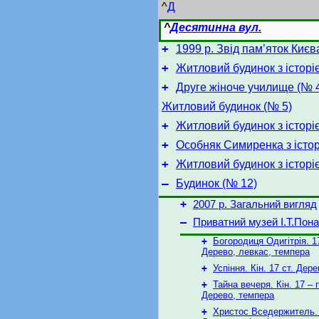
^
Д
^
Десятинна вул.
+
1999 р. Звід пам’яток Києв
+
Житловий будинок з історі
+
Друге жіноче училище (№ 4
Житловий будинок (№ 5)
+
Житловий будинок з історі
+
Особняк Симиренка з істор
+
Житловий будинок з історі
–
Будинок (№ 12)
+
2007 р. Загальний вигляд
–
Приватний музей І.Т.Пон
+
Богородиця Одигітрія. 17
Дерево, левкас, темпера
+
Успіння. Кін. 17 ст. Дере
+
Тайна вечеря. Кін. 17 – п
Дерево, темпера
+
Христос Вседержитель. 