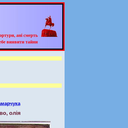
тортури, ані смерть
ебе виявити тайни
амарчука
во, олія