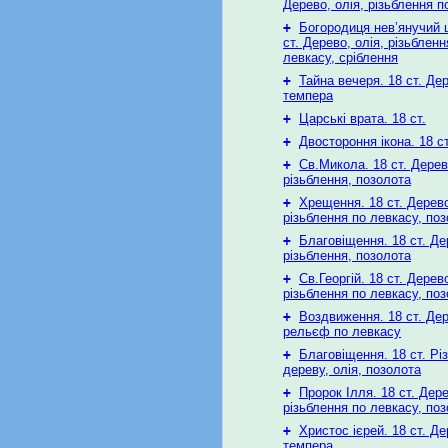
Дерево, олія, різьблення п
+
Богородиця нев’янучий ц
ст. Дерево, олія, різьбленн
левкасу, сріблення
+
Тайна вечеря. 18 ст. Де
темпера
+
Царські врата. 18 ст.
+
Двостороння ікона. 18 ст
+
Св.Микола. 18 ст. Дерев
різьблення, позолота
+
Хрещення. 18 ст. Дерево
різьблення по левкасу, по
+
Благовіщення. 18 ст. Де
різьблення, позолота
+
Св.Георгій. 18 ст. Дерево
різьблення по левкасу, по
+
Воздвиження. 18 ст. Дер
рельєф по левкасу
+
Благовіщення. 18 ст. Рі
дереву, олія, позолота
+
Пророк Ілля. 18 ст. Дере
різьблення по левкасу, по
+
Христос ієрей. 18 ст. Де
темпера