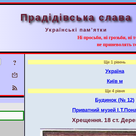
Прадідівська слава
Українські пам’ятки
Ні просьби, ні грозьби, ні 
не приневолять т
?
Ще 1 рівень
Україна
Київ м
Ще 4 рівня
Будинок (№ 12)
Приватний музей І.Т.Пон
Хрещення. 18 ст. Дере