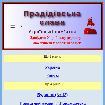
Прадідівська
слава
☰
Українські пам’ятки
Здобудеш Українську державу
або згинеш у боротьбі за неї!
Ще 1 рівень
Україна
Київ м
Ще 4 рівня
Будинок (№ 12)
Приватний музей І.Т.Понамарчука