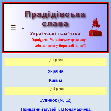
Прадідівська
слава
☰
Українські пам’ятки
Здобудеш Українську державу
або згинеш у боротьбі за неї!
Ще 1 рівень
Україна
Київ м
Ще 4 рівня
Будинок (№ 12)
Приватний музей І.Т.Понамарчука