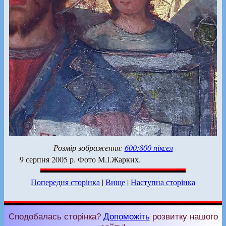
Розмір зображення:
600:800 піксел
9 серпня 2005 р. Фото М.І.Жарких.
Попередня сторінка
|
Вище
|
Наступна сторінка
Сподобалась сторінка?
Допоможіть
розвитку нашого