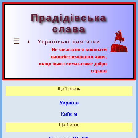
Прадідівська
слава
☰
Українські пам’ятки
Не завагаєшся виконати
найнебезпечнішого чину,
якщо цього вимагатиме добро
справи
Ще 1 рівень
Україна
Київ м
Ще 4 рівня