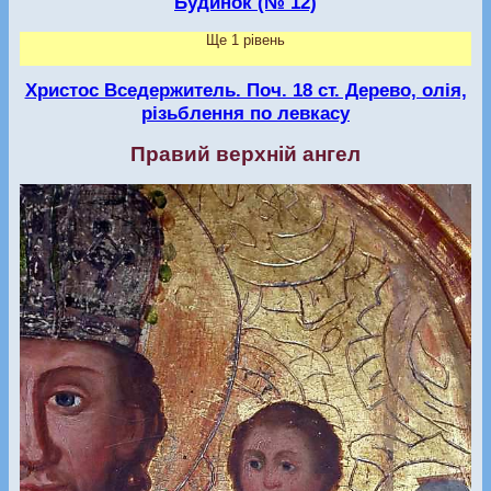
Будинок (№ 12)
Ще 1 рівень
Христос Вседержитель. Поч. 18 ст. Дерево, олія,
різьблення по левкасу
Правий верхній ангел