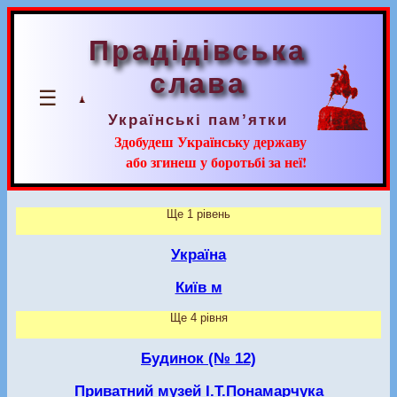
Прадідівська
слава
☰
Українські пам’ятки
Здобудеш Українську державу
або згинеш у боротьбі за неї!
Ще 1 рівень
Україна
Київ м
Ще 4 рівня
Будинок (№ 12)
Приватний музей І.Т.Понамарчука