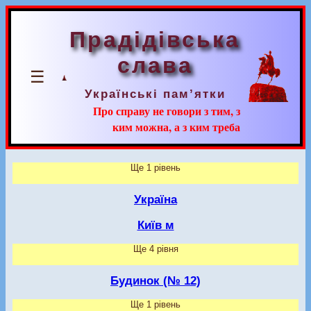
Прадідівська
слава
☰
Українські пам’ятки
Про справу не говори з тим, з
ким можна, а з ким треба
Ще 1 рівень
Україна
Київ м
Ще 4 рівня
Будинок (№ 12)
Ще 1 рівень