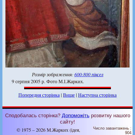
Розмір зображення:
600:800 піксел
9 серпня 2005 р. Фото М.І.Жарких.
Попередня сторінка
|
Вище
|
Наступна сторінка
Сподобалась сторінка?
Допоможіть
розвитку нашого
сайту!
Число завантажень :
© 1975 – 2026 М.Жарких (ідея,
904