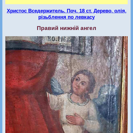
Христос Вседержитель. Поч. 18 ст. Дерево, олія,
різьблення по левкасу
Правий нижній ангел