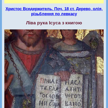
Христос Вседержитель. Поч. 18 ст. Дерево, олія,
різьблення по левкасу
Ліва рука Ісуса з книгою