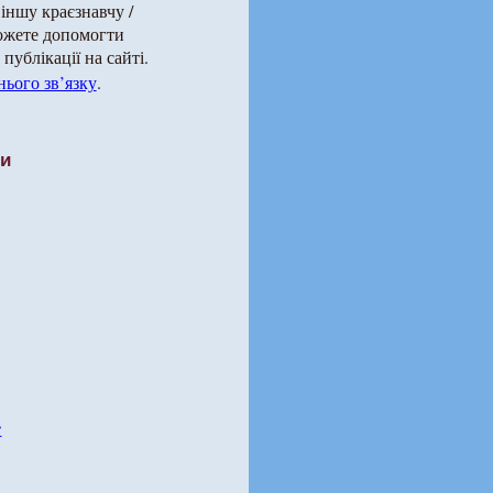
 іншу краєзнавчу /
можете допомогти
публікації на сайті.
ього зв’язку
.
ти
е