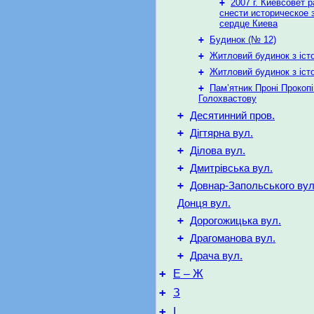
+
2007 г. Киевсовет 
снести историческое 
сердце Киева
+
Будинок (№ 12)
+
Житловий будинок з іст
+
Житловий будинок з іст
+
Пам’ятник Проні Прокопі
Голохвастову
+
Десятинний пров.
+
Дігтярна вул.
+
Ділова вул.
+
Дмитрівська вул.
+
Довнар-Запольського вул
Донця вул.
+
Дорогожицька вул.
+
Драгоманова вул.
+
Драча вул.
+
Е – Ж
+
З
+
І