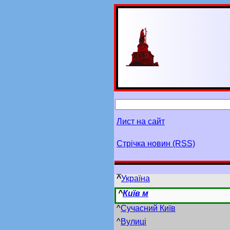
Лист на сайт
Стрічка новин (RSS)
^
Україна
^
Київ м
^
Сучасний Київ
^
Вулиці