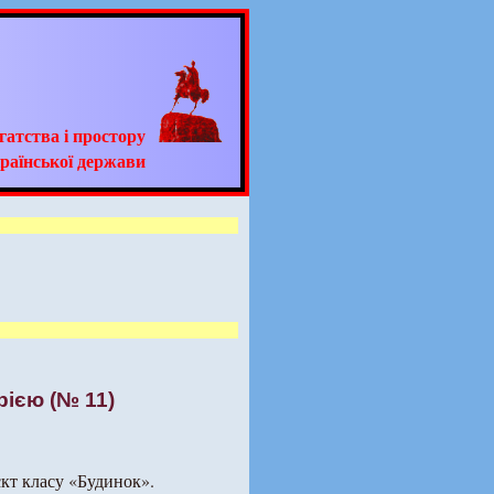
гатства і простору
раїнської держави
рією (№ 11)
єкт класу «Будинок».