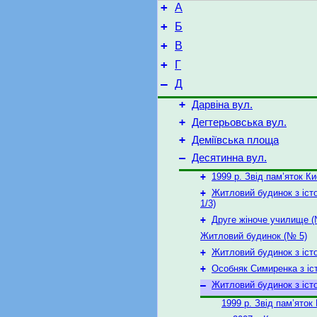
+
А
+
Б
+
В
+
Г
–
Д
+
Дарвіна вул.
+
Дегтерьовська вул.
+
Деміївська площа
–
Десятинна вул.
+
1999 р. Звід пам’яток К
+
Житловий будинок з іст
1/3)
+
Друге жіноче училище (
Житловий будинок (№ 5)
+
Житловий будинок з іст
+
Особняк Симиренка з іс
–
Житловий будинок з іст
1999 р. Звід пам’яток