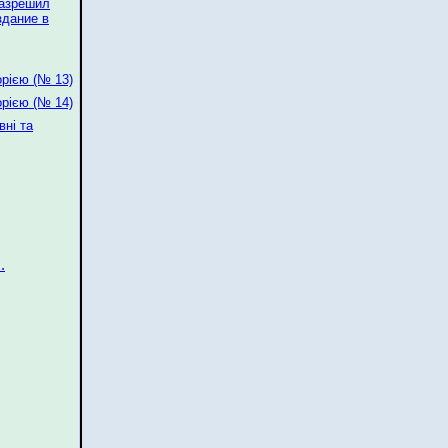
разрешил
здание в
орією (№ 13)
орією (№ 14)
вні та
.