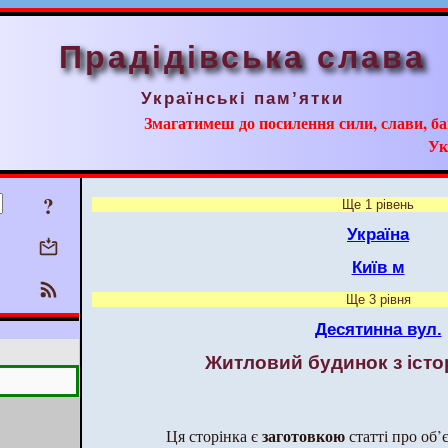
Прадідівська слава
Українські пам’ятки
Змагатимеш до посилення сили, слави, ба
Ук
?
Ще 1 рівень
Україна
Київ м
Ще 3 рівня
Десятинна вул.
Житловий будинок з істо
заготовкою
Ця сторінка є
статті про об’