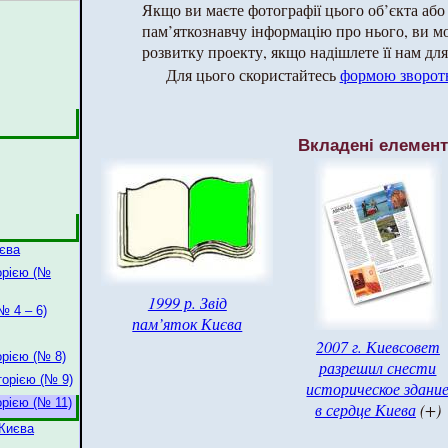
Якщо ви маєте фотографії цього об’єкта або
пам’яткознавчу інформацію про нього, ви 
розвитку проекту, якщо надішлете її нам для 
Для цього скористайтесь
формою зворотн
Вкладені елемен
иєва
орією (№
1999 р. Звід
№ 4 – 6)
пам’яток Києва
2007 г. Киевсовет
орією (№ 8)
разрешил снести
торією (№ 9)
историческое здани
орією (№ 11)
в сердце Киева
(+)
 Києва