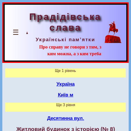
Прадідівська
слава
☰
Українські пам’ятки
Про справу не говори з тим, з
ким можна, а з ким треба
Ще 1 рівень
Україна
Київ м
Ще 3 рівня
Десятинна вул.
Житловий будинок з історією (№ 8)