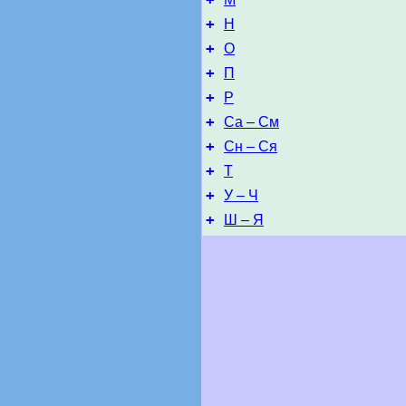
+
Н
+
О
+
П
+
Р
+
Са – См
+
Сн – Ся
+
Т
+
У – Ч
+
Ш – Я