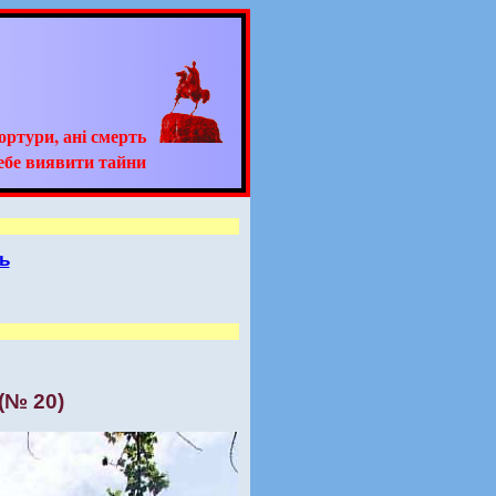
тортури, ані смерть
ебе виявити тайни
ь
(№ 20)