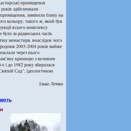
настирські приміщення
 років здійснювали
 приміщення, замінили бляху на
го кольору, такого ж, який був
рукції всього комплексу
е було за радянських часів.
тіну монастиря, внаслідок чого
продовж 2003-2004 років майже
роклали через нього
кам’яну криницю з великим
-х і до 1982 року збиралася
Святий Сад”, ідеологічною
Ілько Лемко
ають
ти