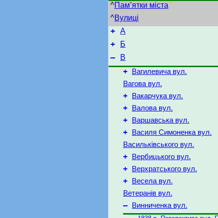
^
Пам’ятки міста
^
Вулиці
+
А
+
Б
–
В
+
Вагилевича вул.
Вагова вул.
+
Вакарчука вул.
+
Валова вул.
+
Варшавська вул.
+
Василя Симоненка вул.
Васильківського вул.
+
Вербицького вул.
+
Верхратського вул.
+
Весела вул.
Ветеранів вул.
–
Винниченка вул.