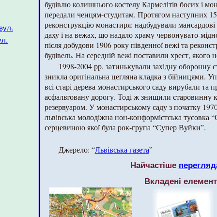
будівлю колишнього костелу Кармелітів босих і мо
передали ченцям-студитам. Протягом наступних 15
реконструкцію монастиря: надбудували мансардові
вул.
даху і на вежах, що надало храму червонувато-мідно
л.
після добудови 1906 року південної вежі та реконст
будівель. На середній вежі поставили хрест, якого н
1998-2004 рр. затинькували західну оборонну с
зникла оригінальна цегляна кладка з бійницями. У
всі старі дерева монастирського саду вирубали та п
асфальтовану дорогу. Тоді ж знищили старовинну 
резервуаром. У монастирському саду з початку 1970
львівська молодіжна нон-конформістська тусовка “
серцевиною якої була рок-група “Супер Вуйки”.
Джерело: “
Львівська газета
”
Найчастіше
перегляд
Вкладені елемен