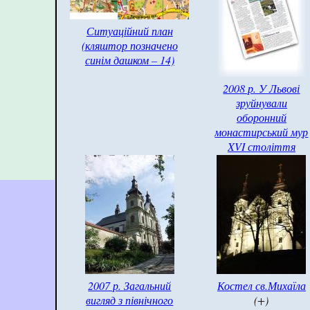
Ситуаційний план
(кляштор позначено
синім дашком – 14)
2008 р. У Львові
зруйнували
оборонний
монастирський мур
XVI століття
2007 р. Загальний
Костел св.Михаїла
вигляд з північного
(+)