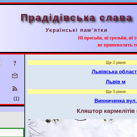
Прадідівська слава
Українські пам’ятки
Ні просьби, ні грозьби, ні 
не приневолять т
?
Ще 2 рівня
Львівська област
Львів м
Ще 3 рівня
(1)
Винниченка вул.
Кляштор кармелітів 