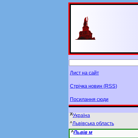
Лист на сайт
Стрічка новин (RSS)
Посилання сюди
^
Україна
^
Львівська область
^
Львів м