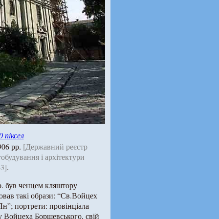
0 піксел
906 рр.
[Державний реєстр
обудування і архітектури
-3]
.
 р. був ченцем кляштору
ював такі образи: “Св.Войцех
Ян”; портрети: провінціала
 Войцеха Борщевського, свій