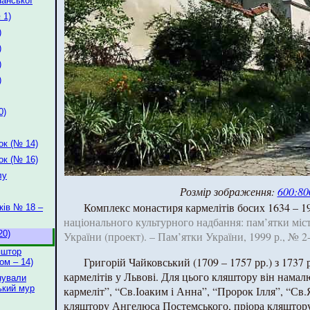
Панської
 1)
)
)
)
)
0)
ок (№ 14)
ок (№ 16)
лу
Розмір зображення:
600:80
Комплекс монастиря кармелітів босих 1634 – 1
ків № 18 –
національного культурного надбання: пам’ятки міст
20)
України (проект). – Пам’ятки України, 1999 р., № 2
яштор
Григорій Чайковський (1709 – 1757 рр.) з 1737
ом – 14)
кармелітів у Львові. Для цього кляштору він намал
нували
ький мур
кармеліт”, “Св.Іоаким і Анна”, “Пророк Ілля”, “Св.
кляштору Ангелюса Постемського, пріора клящтору