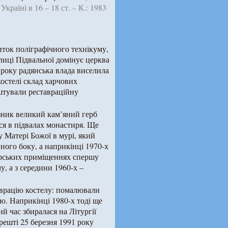
країні в 16 – 18 ст. – К.: 1983
иток поліграфічного технікуму,
лиці Підвальної домінує церква
 року радянська влада виселила
костелі склад харчових
аштували реставраційну
 зник великий кам’яний герб
ся в підвалах монастиря. Ще
у Матері Божої в мурі, який
ного боку, а наприкінці 1970-х
тирських приміщеннях спершу
, а з середини 1960-х –
аврацію костелу: помалювали
цю. Наприкінці 1980-х тоді ще
й час збиралася на Літургії
решті 25 березня 1991 року