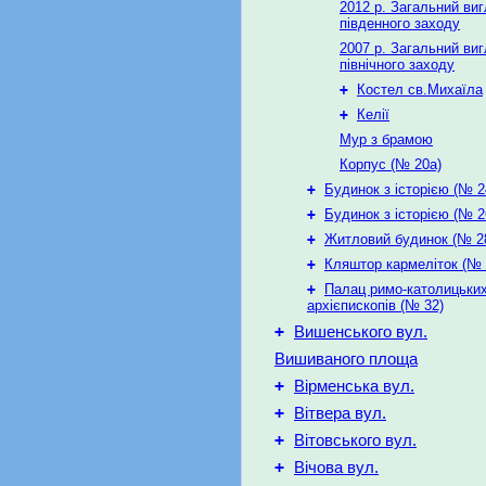
2012 р. Загальний виг
південного заходу
2007 р. Загальний виг
північного заходу
+
Костел св.Михаїла
+
Келії
Мур з брамою
Корпус (№ 20а)
+
Будинок з історією (№ 2
+
Будинок з історією (№ 2
+
Житловий будинок (№ 2
+
Кляштор кармеліток (№ 
+
Палац римо-католицьки
архієпископів (№ 32)
+
Вишенського вул.
Вишиваного площа
+
Вірменська вул.
+
Вітвера вул.
+
Вітовського вул.
+
Вічова вул.