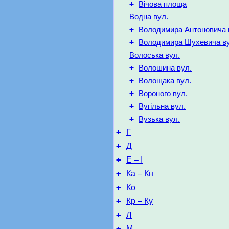
+
Вічова площа
Водна вул.
+
Володимира Антоновича 
+
Володимира Шухевича ву
Волоська вул.
+
Волошина вул.
+
Волощака вул.
+
Вороного вул.
+
Вугільна вул.
+
Вузька вул.
+
Г
+
Д
+
Е – І
+
Ка – Кн
+
Ко
+
Кр – Ку
+
Л
+
М