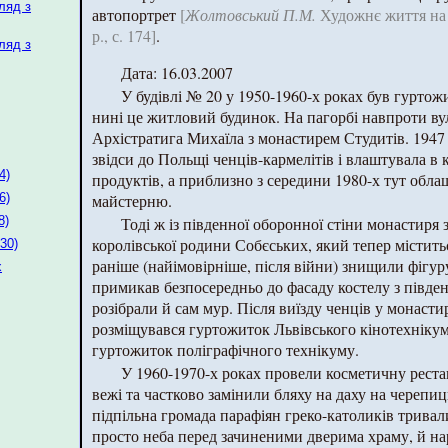
ляд з
автопортрет
[
Жолтовський П.М.
Художнє життя на У
р., с. 174]
.
ляд з
Дата: 16.03.2007
У будівлі № 20 у 1950-1960-х роках був гуртож
нині це житловий будинок. На пагорбі навпроти ву
Архістратига Михаїла з монастирем Студитів. 1947
звідси до Польщі ченців-кармелітів і влаштувала в 
4)
продуктів, а приблизно з середини 1980-х тут обл
майстерню.
6)
Тоді ж із південної оборонної стіни монастиря
8)
королівської родини Собєських, який тепер містить
30)
раніше (найімовірніше, після війни) знищили фігур
х
примикав безпосередньо до фасаду костелу з півден
розібрали й сам мур. Після виїзду ченців у монас
розміщувався гуртожиток Львівського кінотехнікуму
гуртожиток поліграфічного технікуму.
У 1960-1970-х роках провели косметичну рест
вежі та частково замінили бляху на даху на черепи
підпільна громада парафіян греко-католиків тривали
просто неба перед зачиненими дверима храму, й на