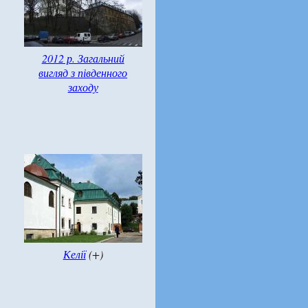
2012 р. Загальний
вигляд з південного
заходу
Келії
(+)