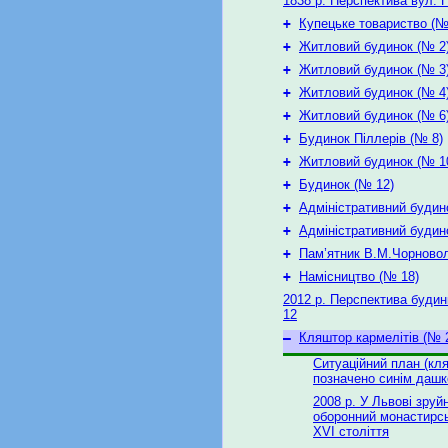
1838 р. Перспектива вул. 
+
Купецьке товариство (№
+
Житловий будинок (№ 2
+
Житловий будинок (№ 3
+
Житловий будинок (№ 4
+
Житловий будинок (№ 6
+
Будинок Піллерів (№ 8)
+
Житловий будинок (№ 1
+
Будинок (№ 12)
+
Адміністративний будин
+
Адміністративний будин
+
Пам’ятник В.М.Чорново
+
Намісництво (№ 18)
2012 р. Перспектива будин
12
–
Кляштор кармелітів (№ 
Ситуаційний план (кл
позначено синім дашк
2008 р. У Львові зруй
оборонний монастирс
XVI століття