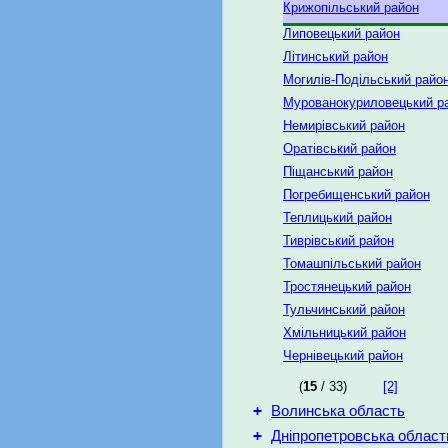
Крижопільський район
Липовецький район
Літинський район
Могилів-Подільський райо
Мурованокуриловецький р
Немирівський район
Оратівський район
Піщанський район
Погребищенський район
Теплицький район
Тиврівський район
Томашпільський район
Тростянецький район
Тульчинський район
Хмільницький район
Чернівецький район
(
15
/ 33)
[2]
+
Волинська область
+
Дніпропетровська област