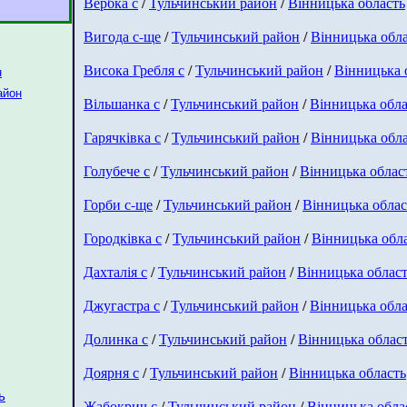
Вербка с
/
Тульчинський район
/
Вінницька область
Вигода с-ще
/
Тульчинський район
/
Вінницька обл
Висока Гребля с
/
Тульчинський район
/
Вінницька 
н
айон
Вільшанка с
/
Тульчинський район
/
Вінницька обла
Гарячківка с
/
Тульчинський район
/
Вінницька обл
Голубече с
/
Тульчинський район
/
Вінницька облас
Горби с-ще
/
Тульчинський район
/
Вінницька облас
Городківка с
/
Тульчинський район
/
Вінницька обл
Дахталія с
/
Тульчинський район
/
Вінницька облас
Джугастра с
/
Тульчинський район
/
Вінницька обла
Долинка с
/
Тульчинський район
/
Вінницька облас
Доярня с
/
Тульчинський район
/
Вінницька область
ь
Жабокрич с
/
Тульчинський район
/
Вінницька обла