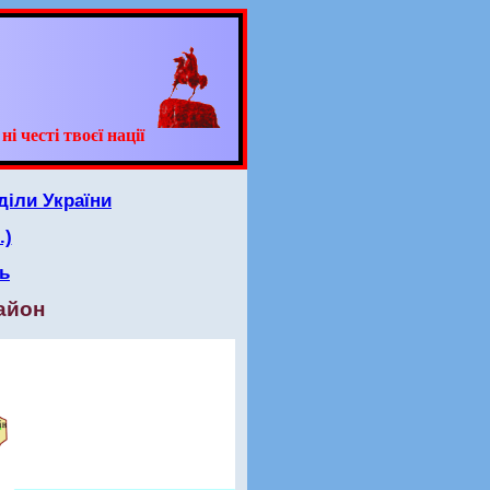
 честі твоєї нації
діли України
.)
ь
айон