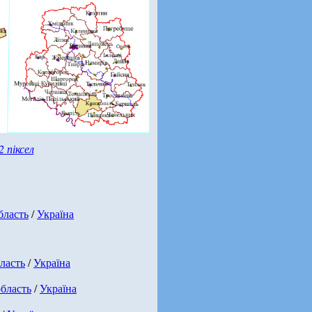
2 піксел
бласть
/
Україна
ласть
/
Україна
бласть
/
Україна