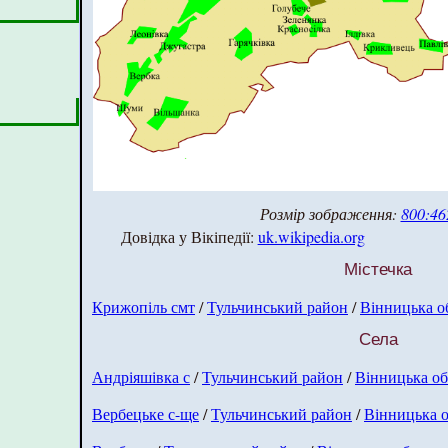
Розмір зображення:
800:46
Довідка у Вікіпедії:
uk.wikipedia.org
Містечка
Крижопіль смт
/
Тульчинський район
/
Вінницька о
Села
Андріяшівка с
/
Тульчинський район
/
Вінницька об
Вербецьке с-ще
/
Тульчинський район
/
Вінницька о