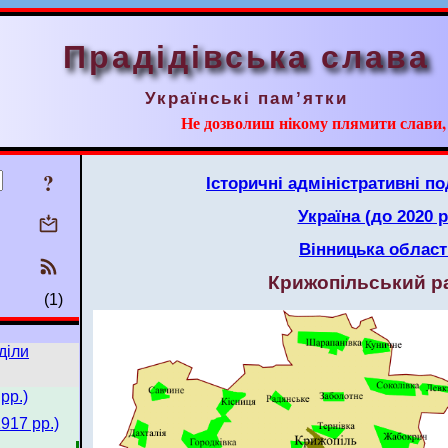
Прадідівська слава
Українські пам’ятки
Не дозволиш нікому плямити слави, ні
?
Історичні адміністративні по
Україна (до 2020 р
Вінницька област
Крижопільський р
(1)
діли
рр.)
917 рр.)