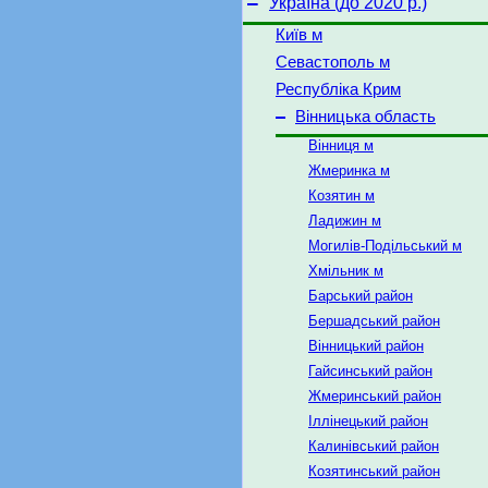
–
Україна (до 2020 р.)
Київ м
Севастополь м
Республіка Крим
–
Вінницька область
Вінниця м
Жмеринка м
Козятин м
Ладижин м
Могилів-Подільський м
Хмільник м
Барський район
Бершадський район
Вінницький район
Гайсинський район
Жмеринський район
Іллінецький район
Калинівський район
Козятинський район