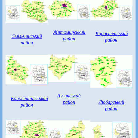
Житомирський
Коростенський
Ємільчинський
район
район
район
Лугинський
Коростишівський
район
Любарський
район
район