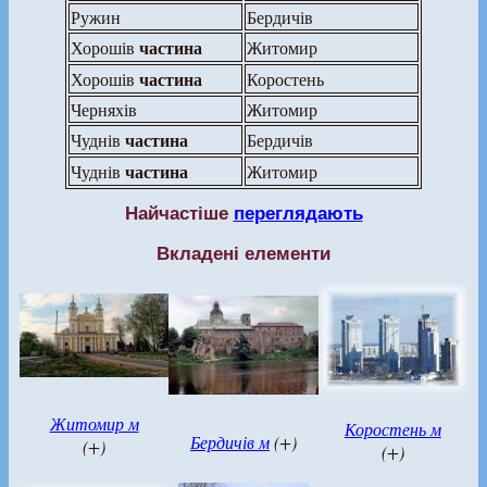
Ружин
Бердичів
частина
Хорошів
Житомир
частина
Хорошів
Коростень
Черняхів
Житомир
частина
Чуднів
Бердичів
частина
Чуднів
Житомир
Найчастіше
переглядають
Вкладені елементи
Житомир м
Коростень м
Бердичів м
(+)
(+)
(+)