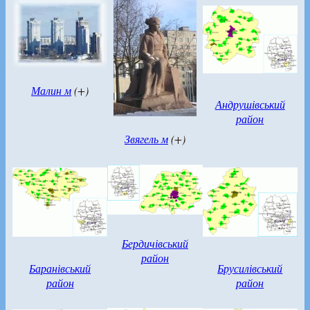
Малин м
(+)
Андрушівський
район
Звягель м
(+)
Бердичівський
район
Баранівський
Брусилівський
район
район