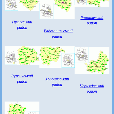
Романівський
Пулинський
район
район
Радомишльський
район
Ружинський
Хорошівський
район
район
Черняхівський
район