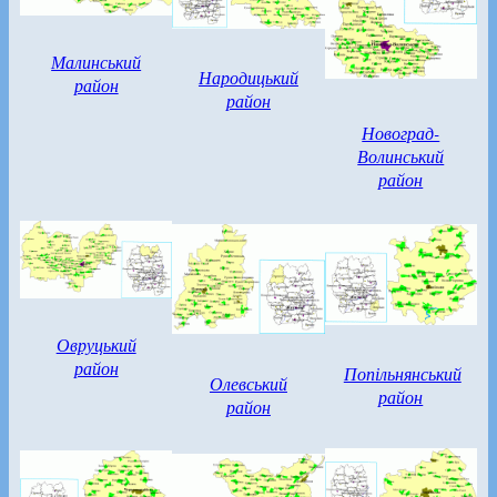
Малинський
Народицький
район
район
Новоград-
Волинський
район
Овруцький
район
Попільнянський
Олевський
район
район