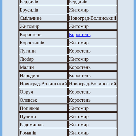
Бердичів
Бердичів
Брусилів
Житомир
Ємільчине
Новоград-Волинський
Житомир
Житомир
Коростень
Коростень
Коростишів
Житомир
Лугини
Коростень
Любар
Житомир
Малин
Коростень
Народичі
Коростень
Новоград-Волинський
Новоград-Волинський
Овруч
Коростень
Олевськ
Коростень
Попільня
Житомир
Пулини
Житомир
Радомишль
Житомир
Романів
Житомир