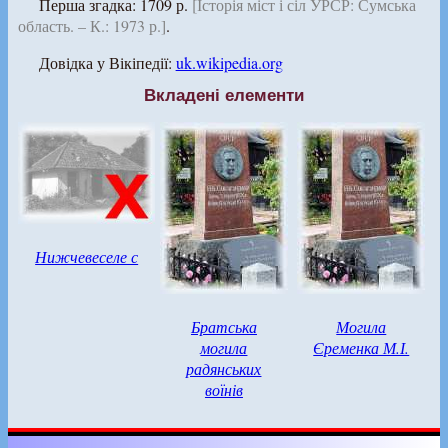
Перша згадка: 1709 р.
[Історія міст і сіл УРСР: Сумська
область. – К.: 1973 р.]
.
Довідка у Вікіпедії:
uk.wikipedia.org
Вкладені елементи
Нижчевеселе с
Братська
Могила
могила
Єременка М.І.
радянських
воїнів