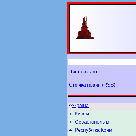
Лист на сайт
Стрічка новин (RSS)
^
Україна
+
Київ м
+
Севастополь м
+
Республіка Крим