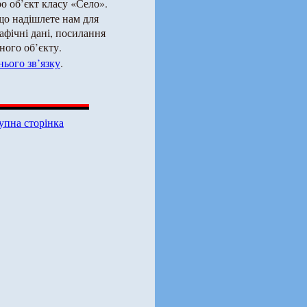
о об’єкт класу «Село».
що надішлете нам для
рафічні дані, посилання
ного об’єкту.
ього зв’язку
.
упна сторінка