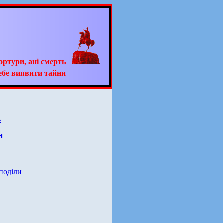
тортури, ані смерть
ебе виявити тайни
ь
н
 поділи