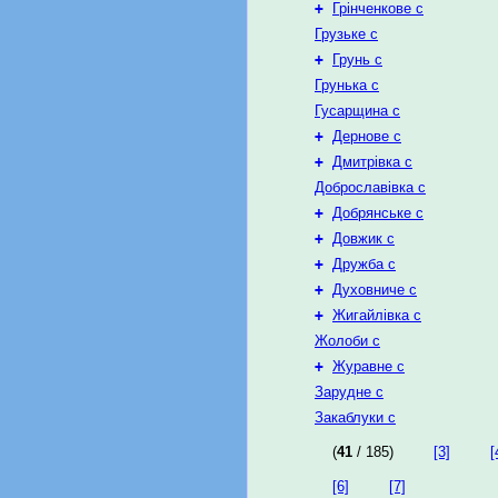
+
Грінченкове с
Грузьке с
+
Грунь с
Грунька с
Гусарщина с
+
Дернове с
+
Дмитрівка с
Доброславівка с
+
Добрянське с
+
Довжик с
+
Дружба с
+
Духовниче с
+
Жигайлівка с
Жолоби с
+
Журавне с
Зарудне с
Закаблуки с
(
41
/ 185)
[3]
[
[6]
[7]