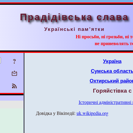
Прадідівська слава
Українські пам’ятки
Ні просьби, ні грозьби, ні 
не приневолять т
?
Україна
Сумська област
Охтирський райо
Горяйстівка с
Історичні адміністративні
Довідка у Вікіпедії:
uk.wikipedia.org