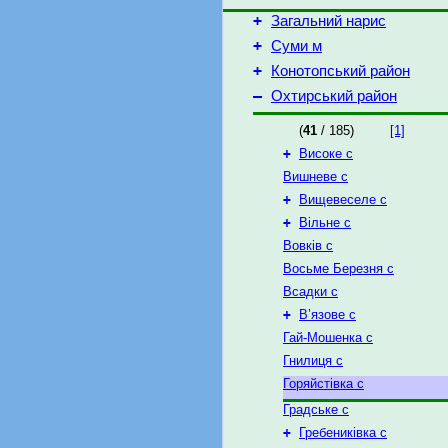
+
Загальний нарис
+
Суми м
+
Конотопський район
–
Охтирський район
(
41
/ 185)
[1]
+
Високе с
Вишневе с
+
Вищевеселе с
+
Вільне с
Вовків с
Восьме Березня с
Всадки с
+
В’язове с
Гай-Мошенка с
Гнилиця с
Горяйстівка с
Градське с
+
Гребениківка с