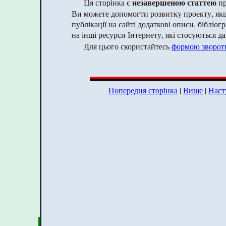
незавершеною статтею
Ця сторінка є
пр
Ви можете допомогти розвитку проекту, як
публікації на сайті додаткові описи, бібліог
на інші ресурси Інтернету, які стосуються да
Для цього скористайтесь
формою зворотн
Попередня сторінка
|
Вище
|
Наст