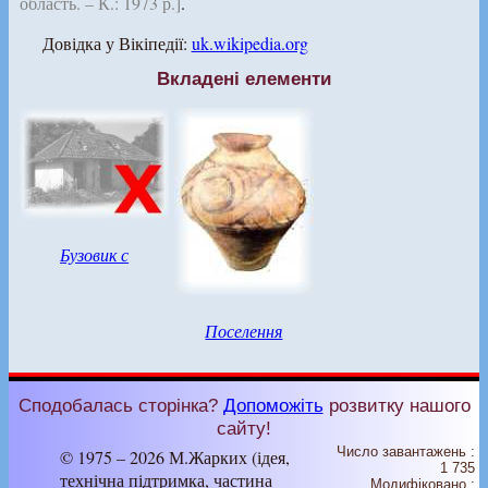
область. – К.: 1973 р.]
.
Довідка у Вікіпедії:
uk.wikipedia.org
Вкладені елементи
Бузовик с
Поселення
Сподобалась сторінка?
Допоможіть
розвитку нашого
сайту!
Число завантажень :
© 1975 – 2026 М.Жарких (ідея,
1 735
технічна підтримка, частина
Модифіковано :