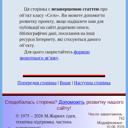
незавершеною статтею
Ця сторінка є
про
об’єкт класу «Село». Ви можете допомогти
розвитку проекту, якщо надішлете нам для
публікації на сайті додаткові описи,
бібліографічні дані, посилання на інші
ресурси Інтернету, які стосуються даного
об’єкту.
Для цього скористайтесь
формою
зворотнього зв’язку
.
Попередня сторінка
|
Вище
|
Наступна сторінка
Сподобалась сторінка?
Допоможіть
розвитку нашого
сайту!
Число завантажень :
© 1975 – 2026 М.Жарких (ідея,
742
технічна підтримка, частина
Модифіковано :
наповнення)
10.06.2026