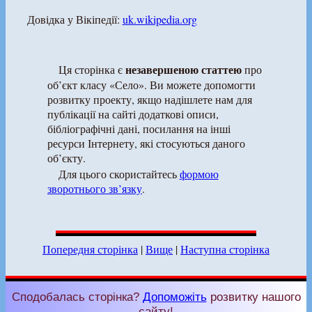
Довідка у Вікіпедії:
uk.wikipedia.org
незавершеною статтею
Ця сторінка є
про
об’єкт класу «Село». Ви можете допомогти
розвитку проекту, якщо надішлете нам для
публікації на сайті додаткові описи,
бібліографічні дані, посилання на інші
ресурси Інтернету, які стосуються даного
об’єкту.
Для цього скористайтесь
формою
зворотнього зв’язку
.
Попередня сторінка
|
Вище
|
Наступна сторінка
Сподобалась сторінка?
Допоможіть
розвитку нашого
сайту!