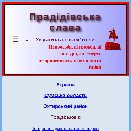
Прадідівська
слава
☰
Українські пам’ятки
Ні просьби, ні грозьби, ні
тортури, ані смерть
не приневолять тебе виявити
тайни
Україна
Сумська область
Охтирський район
Градське с
Історичні адміністративні поділи