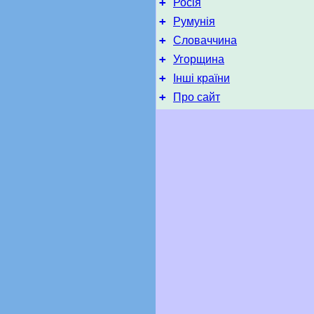
+
Росія
+
Румунія
+
Словаччина
+
Угорщина
+
Інші країни
+
Про сайт