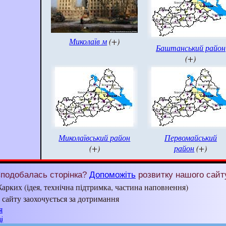
Миколаїв м
(+)
Баштанський район
(+)
Миколаївський район
Первомайський
(+)
район
(+)
подобалась сторінка?
Допоможіть
розвитку нашого сайт
арких (ідея, технічна підтримка, частина наповнення)
з сайту заохочується за дотримання
я
і