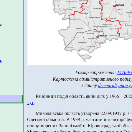
ь
ть
Розмір зображення:
1410:99
Картосхема адміністративного поділу
з сайту
decentralization.g
Районний поділ області, який діяв у 1966 – 20
тут
.
Миколаївська область утворена 22.09.1937 р. з
Одеської областей. В 1939 р. частини її території б
новоутворених Запорізької та Кіровоградської облас
Миколаївської області було приєднано частини Одес