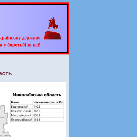
країнську державу
 у боротьбі за неї!
асть