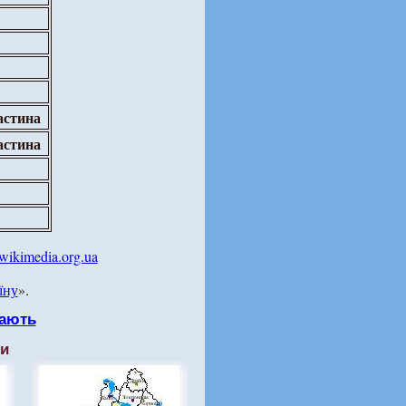
астина
астина
wikimedia.org.ua
їну
».
ають
ти