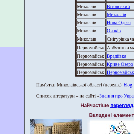
Миколаїв
Вітовський
Миколаїв
Миколаїв
Миколаїв
Нова Одеса
Миколаїв
Очаків
ч
Миколаїв
Снігурівка
ч
Первомайськ
Арбузинка
Первомайськ
Врадіївка
Первомайськ
Криве Озеро
Первомайськ
Первомайськ
Пам’ятки Миколаївської області (перелік):
blog.
Список літератури – на сайті «
Знання про Укра
Найчастіше
перегляд
Вкладені елемен