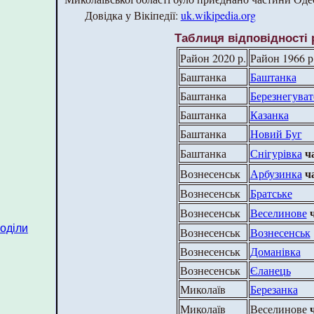
Довідка у Вікіпедії:
uk.wikipedia.org
Таблиця відповідності 
Район 2020 р.
Район 1966 р
Баштанка
Баштанка
Баштанка
Березнегуват
Баштанка
Казанка
Баштанка
Новий Буг
ч
Баштанка
Снігурівка
ч
Вознесенськ
Арбузинка
Вознесенськ
Братське
Вознесенськ
Веселинове
поділи
Вознесенськ
Вознесенськ
Вознесенськ
Доманівка
Вознесенськ
Єланець
Миколаїв
Березанка
Миколаїв
Веселинове