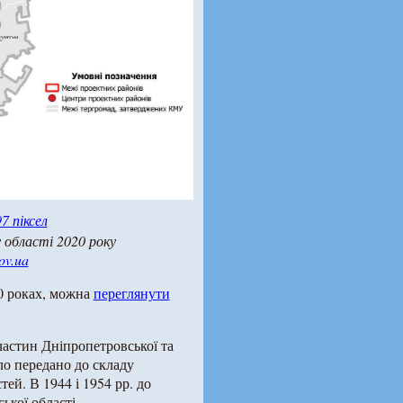
7 піксел
 області 2020 року
ov.ua
20 роках, можна
переглянути
 частин Дніпропетровської та
уло передано до складу
тей. В 1944 і 1954 рр. до
ької області.