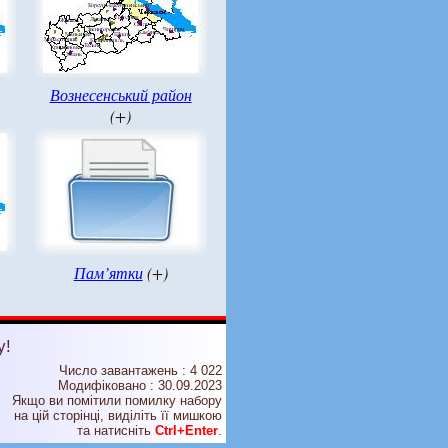
Вознесенський район
(+)
Пам’ятки
(+)
у!
Число завантажень : 4 022
Модифіковано :
30.09.2023
Якщо ви помітили помилку набору
на цiй сторiнцi, видiлiть її мишкою
та натисніть
Ctrl+Enter
.