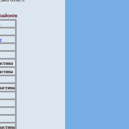
районів
.
е
астина
астина
частина
частина