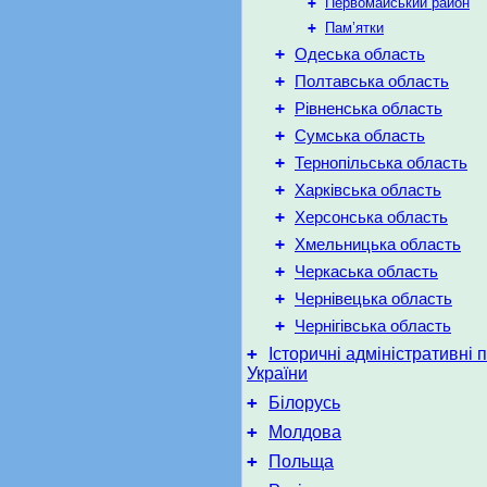
+
Первомайський район
+
Пам’ятки
+
Одеська область
+
Полтавська область
+
Рівненська область
+
Сумська область
+
Тернопільська область
+
Харківська область
+
Херсонська область
+
Хмельницька область
+
Черкаська область
+
Чернівецька область
+
Чернігівська область
+
Історичні адміністративні 
України
+
Білорусь
+
Молдова
+
Польща