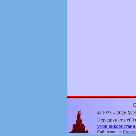
С
© 1975 – 2026 М.Ж
Передрук статей і
умов використанн
Сайт живе на
Смерец