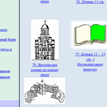
кінця
76. Церква 11 ст.
ького
евний Киев
улеты и
77. Церква 12 – 13
ст. у
Несторівському
79. Василівська
провулку
церква на новому
овання
дворі
овання