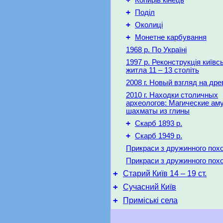
Копирів кінець
+
Поділ
+
Околиці
+
Монетне карбування
1968 р. По Україні
1997 р. Реконструкція київс
житла 11 – 13 століть
2008 г. Новый взгляд на др
2010 г. Находки столичных
археологов: Магические ам
шахматы из глины
+
Скарб 1893 р.
+
Скарб 1949 р.
Прикраси з дружинного пох
Прикраси з дружинного пох
+
Старий Київ 14 – 19 ст.
+
Сучасний Київ
+
Приміські села