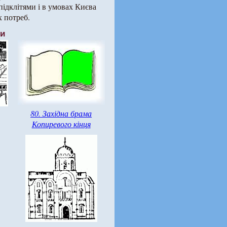
підклітями і в умовах Києва
 потреб.
ти
80. Західна брама
Копиревого кінця