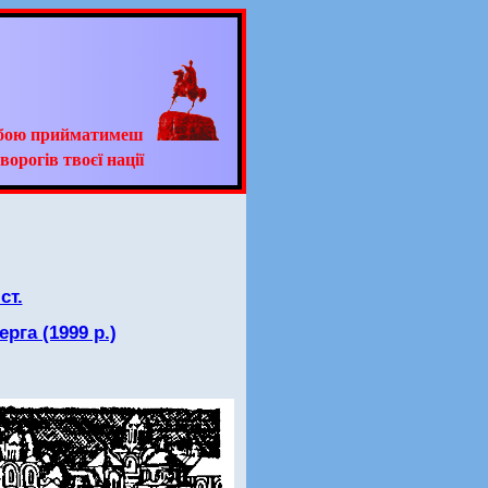
ьбою прийматимеш
ворогів твоєї нації
ст.
рга (1999 р.)
ь