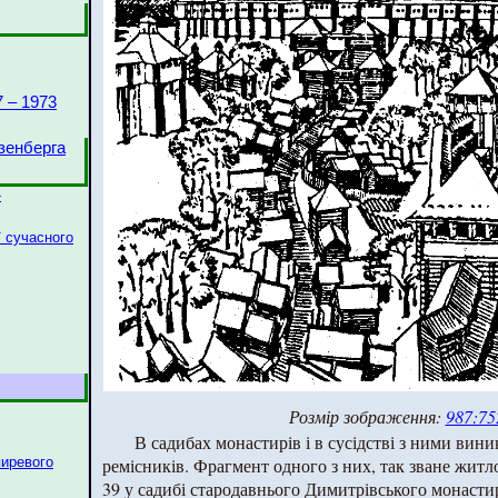
 – 1973
зенберга
-
ії сучасного
Розмір зображення:
987:75
В садибах монастирів і в сусідстві з ними вин
пиревого
ремісників. Фрагмент одного з них, так зване житл
39 у садибі стародавнього Димитрівського монастир