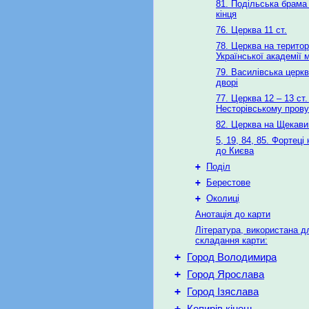
81. Подільська брама
кінця
76. Церква 11 ст.
78. Церква на територ
Української академії 
79. Василівська церк
дворі
77. Церква 12 – 13 ст.
Несторівському пров
82. Церква на Щекави
5, 19, 84, 85. Фортеці
до Києва
+
Поділ
+
Берестове
+
Околиці
Анотація до карти
Література, використана д
складання карти:
+
Город Володимира
+
Город Ярослава
+
Город Ізяслава
+