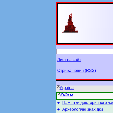
Лист на сайт
Стрічка новин (RSS)
^
Україна
^
Київ м
+
Пам’ятки доісторичного ча
+
Археологічні знахідки