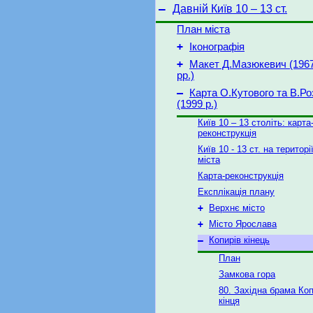
–
Давній Київ 10 – 13 ст.
План міста
+
Іконографія
+
Макет Д.Мазюкевич (1967
рр.)
–
Карта О.Кутового та В.Ро
(1999 р.)
Київ 10 – 13 століть: карта
реконструкція
Київ 10 - 13 ст. на територ
міста
Карта-реконструкція
Експлікація плану
+
Верхнє місто
+
Місто Ярослава
–
Копирів кінець
План
Замкова гора
80. Західна брама Ко
кінця