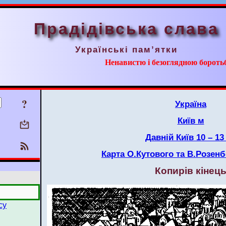
Прадідівська слава
Українські пам’ятки
Ненавистю і безоглядною борот
?
Україна
Київ м
Давній Київ 10 – 13 
Карта О.Кутового та В.Розенбе
Копирів кінец
су