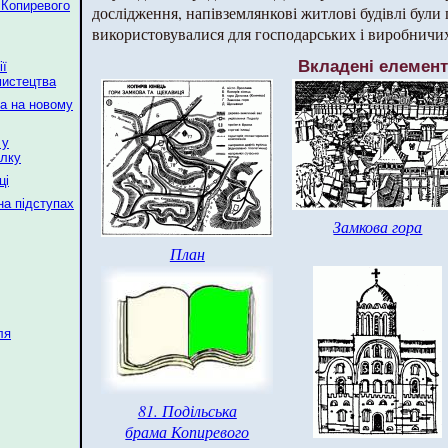
 Копиревого
дослідження, напівземлянкові житлові будівлі були 
використовувалися для господарських і виробничих
Вкладені елемен
ії
мистецтва
ва на новому
 у
улку
ці
 на підступах
Замкова гора
План
ля
81. Подільська
брама Копиревого