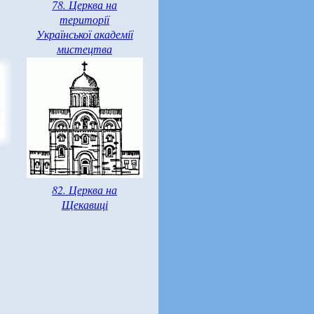
78. Церква на
території
Української академії
мистецтва
82. Церква на
Щекавиці