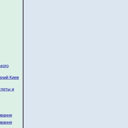
ького
евний Киев
улеты и
овання
овання