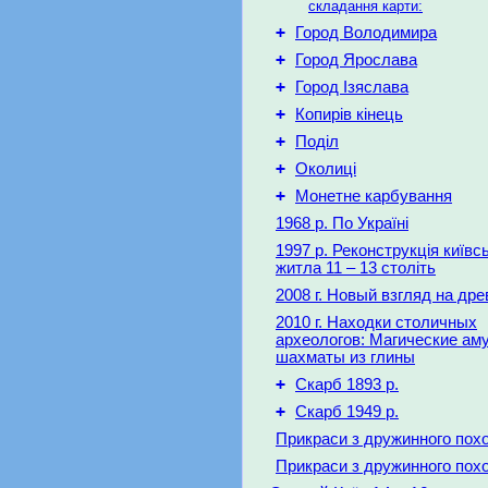
складання карти:
+
Город Володимира
+
Город Ярослава
+
Город Ізяслава
+
Копирів кінець
+
Поділ
+
Околиці
+
Монетне карбування
1968 р. По Україні
1997 р. Реконструкція київс
житла 11 – 13 століть
2008 г. Новый взгляд на др
2010 г. Находки столичных
археологов: Магические ам
шахматы из глины
+
Скарб 1893 р.
+
Скарб 1949 р.
Прикраси з дружинного пох
Прикраси з дружинного пох