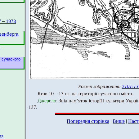
 – 1973
зенберга
-
ії сучасного
Розмір зображення:
2101:13
Київ 10 – 13 ст. на території сучасного міста.
Джерело
: Звід пам’яток історії і культури України
137.
Попередня сторінка
|
Вище
|
Наст
ля