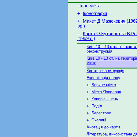
План міста
+
Іконографія
+
Макет Д.Мазюкевич (1967
рр.)
–
Карта О.Кутового та В.Ро
(1999 р.)
Київ 10 – 13 століть: карта
реконструкція
Київ 10 - 13 ст. на територ
міста
Карта-реконструкція
Експлікація плану
+
Верхнє місто
+
Місто Ярослава
+
Копирів кінець
+
Поділ
+
Берестове
+
Околиці
Анотація до карти
Література, використана д