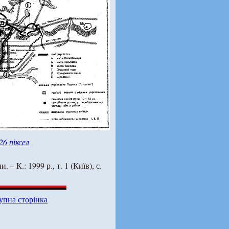
26 піксел
. – К.: 1999 р., т. 1 (Київ), с.
упна сторінка