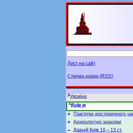
Лист на сайт
Стрічка новин (RSS)
^
Україна
^
Київ м
+
Пам’ятки доісторичного ча
+
Археологічні знахідки
–
Давній Київ 10 – 13 ст.