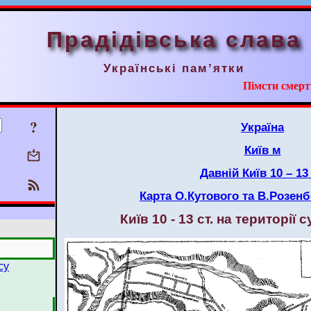
Прадідівська слава
Українські пам’ятки
Пімсти смерт
?
Україна
Київ м
Давній Київ 10 – 13 
Карта О.Кутового та В.Розенбе
Київ 10 - 13 ст. на території 
су