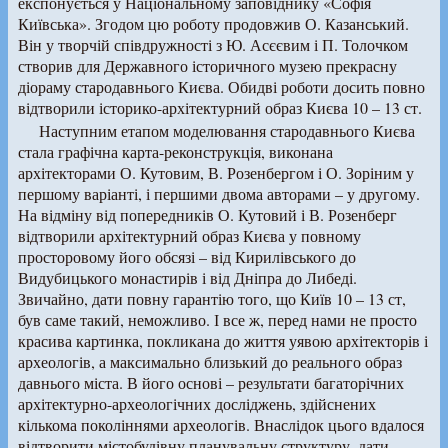
експонується у Національному заповіднику «Софія
Київська». Згодом цю роботу продовжив О. Казанський.
Він у творчій співдружності з Ю. Асєєвим і П. Толочком
створив для Державного історичного музею прекрасну
діораму стародавнього Києва. Обидві роботи досить повно
відтворили історико-архітектурний образ Києва 10 – 13 ст.
Наступним етапом моделювання стародавнього Києва
стала графічна карта-реконструкція, виконана
архітекторами О. Кутовим, В. Розенбергом і О. Зоріним у
першому варіанті, і першими двома авторами – у другому.
На відміну від попередників О. Кутовий і В. Розенберг
відтворили архітектурний образ Києва у повному
просторовому його обсязі – від Кирилівського до
Видубицького монастирів і від Дніпра до Либеді.
Звичайно, дати повну гарантію того, що Київ 10 – 13 ст,
був саме такий, неможливо. І все ж, перед нами не просто
красива картинка, покликана до життя уявою архітекторів і
археологів, а максимально близький до реального образ
давнього міста. В його основі – результати багаторічних
архітектурно-археологічних досліджень, здійснених
кількома поколіннями археологів. Внаслідок цього вдалося
відтворити містобудівну планувальну структуру, дати