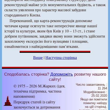
реконструкції майже усіх монументальних будівель, а також
скласти уявлення про характер масової забудови
стародавнього Києва.
Переконаний, що карта-реконструкція допоможе
читачам краще осягнути таке непересічне явище нашої
історії та культури, яким був Київ у 10 – 13 ст., і стане
добрим путівником, завдяки якому вони зможуть здійснити
захоплюючу екскурсію його вулицями і площами,
ознайомитися з найвідомішими пам’ятками.
Вище
|
Наступна сторінка
Сподобалась сторінка?
Допоможіть
розвитку нашого
сайту!
Число завантажень :
© 1975 – 2026 М.Жарких (ідея,
11 264
технічна підтримка, частина
Модифіковано :
наповнення)
25.02.2020
Якщо ви помітили
Передрук статей із сайту
помилку набору
заохочується за дотримання
на цiй сторiнцi,