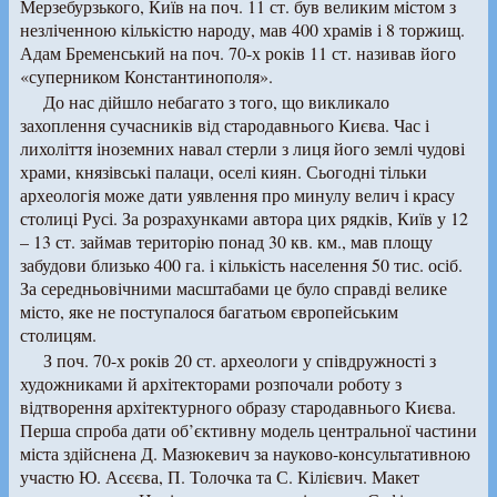
Мерзебурзького, Київ на поч. 11 ст. був великим містом з
незліченною кількістю народу, мав 400 храмів і 8 торжищ.
Адам Бременський на поч. 70-х років 11 ст. називав його
«суперником Константинополя».
До нас дійшло небагато з того, що викликало
захоплення сучасників від стародавнього Києва. Час і
лихоліття іноземних навал стерли з лиця його землі чудові
храми, князівські палаци, оселі киян. Сьогодні тільки
археологія може дати уявлення про минулу велич і красу
столиці Русі. За розрахунками автора цих рядків, Київ у 12
– 13 ст. займав територію понад 30 кв. км., мав площу
забудови близько 400 га. і кількість населення 50 тис. осіб.
За середньовічними масштабами це було справді велике
місто, яке не поступалося багатьом європейським
столицям.
З поч. 70-х років 20 ст. археологи у співдружності з
художниками й архітекторами розпочали роботу з
відтворення архітектурного образу стародавнього Києва.
Перша спроба дати об’єктивну модель центральної частини
міста здійснена Д. Мазюкевич за науково-консультативною
участю Ю. Асєєва, П. Толочка та С. Кілієвич. Макет