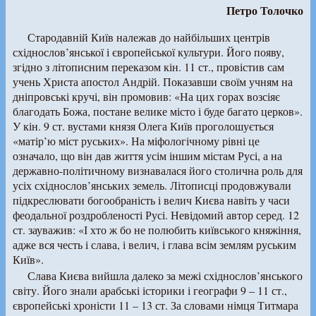
Петро Толочко
Стародавній Київ належав до найбільших центрів
східнослов’янської і європейської культури. Його появу,
згідно з літописним переказом кін. 11 ст., провістив сам
учень Христа апостол Андрій. Показавши своїм учням на
дніпровські кручі, він промовив: «На цих горах возсіяє
благодать Божа, постане велике місто і буде багато церков».
У кін. 9 ст. вустами князя Олега Київ проголошується
«матір’ю міст руських». На міфологічному рівні це
означало, що він дав життя усім іншим містам Русі, а на
державно-політичному визнавалася його столична роль для
усіх східнослов’янських земель. Літописці продовжували
підкреслювати богообраність і велич Києва навіть у часи
феодальної роздробленості Русі. Невідомий автор серед. 12
ст. зауважив: «І хто ж бо не полюбить київського княжіння,
адже вся честь і слава, і велич, і глава всім землям руським
Київ».
Слава Києва вийшла далеко за межі східнослов’янського
світу. Його знали арабські історики і географи 9 – 11 ст.,
європейські хроністи 11 – 13 ст. За словами німця Титмара