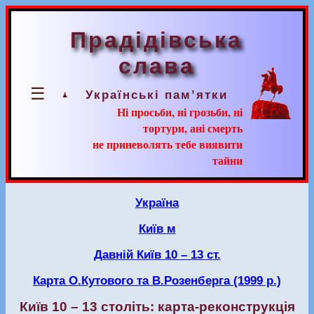
Прадідівська
слава
☰
Українські пам’ятки
Ні просьби, ні грозьби, ні
тортури, ані смерть
не приневолять тебе виявити
тайни
Україна
Київ м
Давній Київ 10 – 13 ст.
Карта О.Кутового та В.Розенберга (1999 р.)
Київ 10 – 13 століть: карта-реконструкція